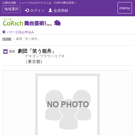
お薦め演劇・ミュージカルのクチコミは、CoRich舞台芸術！
T
menu
T
地域選択
ログイン
会員登録
o
o
g
g
g
g
l
l
バナー広告お申込み
e
e
HOME
劇団「笑う箱舟」
n
n
a
a
v
劇団「笑う箱舟」
団体
i
v
ゲキダンワラウハコブネ
g
（東京都）
i
a
g
t
a
i
t
o
n
i
o
n