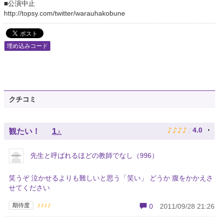
■公演中止
http://topsy.com/twitter/warauhakobune
埋め込みコード
クチコミ
♪
♪
♪
♪
♪
1
4.0
観たい！
人
先生と呼ばれるほどの教師でなし（996）
笑うぞ 泣かせるよりも難しいと思う「笑い」 どうか 腹をかかえさ
せてください
♪♪♪♪
期待度
0
2011/09/28 21:26