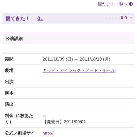
観たい！一覧へ
★
★
★
★
★
0
0.0
観てきた！
人
公演詳細
期間
2011/10/09 (日) ～ 2011/10/10 (月)
劇場
キッド・アイラック・アート・ホール
出演
脚本
演出
料金（1枚あた
～
り）
【発売日】2011/09/01
公式／劇場サイ
http://