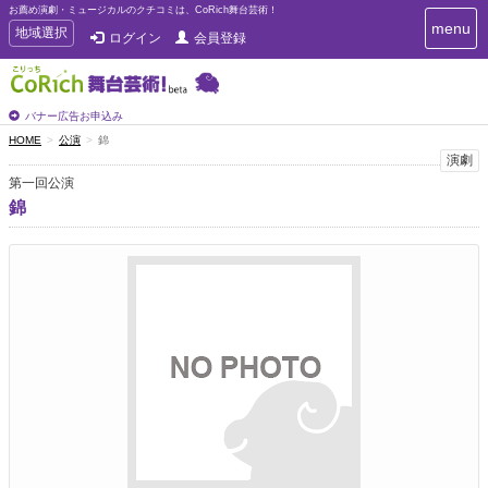
お薦め演劇・ミュージカルのクチコミは、CoRich舞台芸術！
T
menu
T
地域選択
ログイン
会員登録
o
o
g
g
g
g
l
l
バナー広告お申込み
e
e
HOME
公演
錦
n
n
演劇
a
a
v
第一回公演
i
v
錦
g
i
a
g
t
a
i
t
o
n
i
o
n