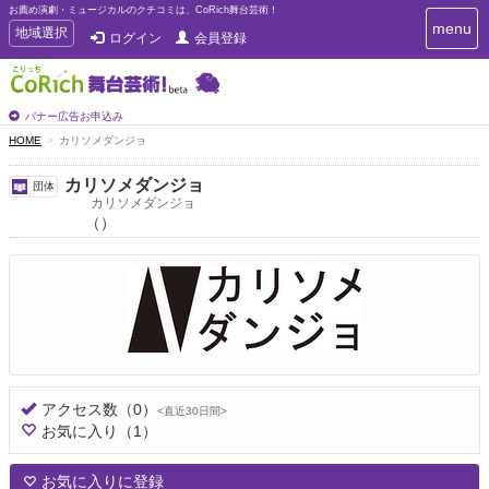
お薦め演劇・ミュージカルのクチコミは、CoRich舞台芸術！
T
menu
T
地域選択
ログイン
会員登録
o
o
g
g
g
g
l
l
バナー広告お申込み
e
e
HOME
カリソメダンジョ
n
n
a
a
v
カリソメダンジョ
団体
i
v
カリソメダンジョ
g
（）
i
a
g
t
a
i
t
o
n
i
o
n
アクセス数
（0）
<直近30日間>
お気に入り
（1）
お気に入りに登録