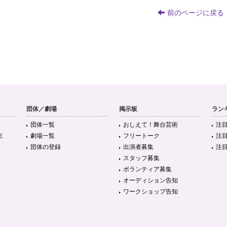
前のページに戻る
団体／劇場
掲示板
ラン
団体一覧
おしえて！舞台芸術
注
ミ
劇場一覧
フリートーク
注
団体の登録
出演者募集
注
スタッフ募集
ボランティア募集
オーディション告知
ワークショップ告知