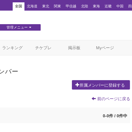
！
全国
北海道
東北
関東
甲信越
北陸
東海
近畿
中国
四
管理メニュー
団体WEBサイト管理
顧客管理
ランキング
チケプレ
掲示板
Myページ
ンバー
所属メンバーに登録する
前のページに戻る
0-0件 / 0件中