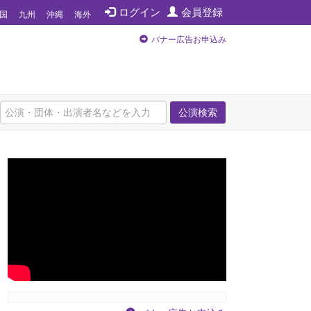
ログイン
会員登録
国
九州
沖縄
海外
バナー広告お申込み
公演検索