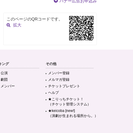
バナー広告お申込み
このページのQRコードです。
拡大
キング
その他
目公演
メンバー登録
目劇団
メルマガ登録
目メンバー
チケットプレゼント
ヘルプ
★こりっちチケット！
（チケット管理システム）
★keicoba [new!]
（演劇が生まれる場所から。）