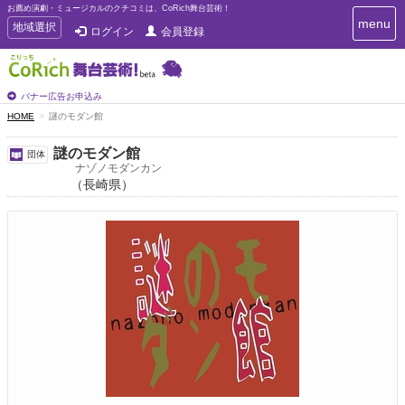
お薦め演劇・ミュージカルのクチコミは、CoRich舞台芸術！
T
menu
T
地域選択
ログイン
会員登録
o
o
g
g
g
g
l
l
バナー広告お申込み
e
e
HOME
謎のモダン館
n
n
a
a
v
謎のモダン館
団体
i
v
ナゾノモダンカン
g
（長崎県）
i
a
g
t
a
i
t
o
n
i
o
n