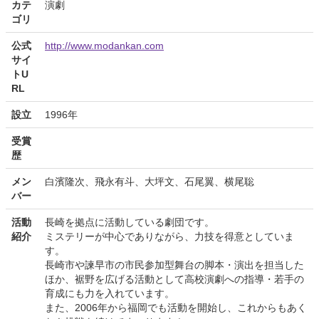
カテ
演劇
ゴリ
公式
http://www.modankan.com
サイ
トU
RL
設立
1996年
受賞
歴
メン
白濱隆次、飛永有斗、大坪文、石尾翼、横尾聡
バー
活動
長崎を拠点に活動している劇団です。
紹介
ミステリーが中心でありながら、力技を得意としていま
す。
長崎市や諫早市の市民参加型舞台の脚本・演出を担当した
ほか、裾野を広げる活動として高校演劇への指導・若手の
育成にも力を入れています。
また、2006年から福岡でも活動を開始し、これからもあく