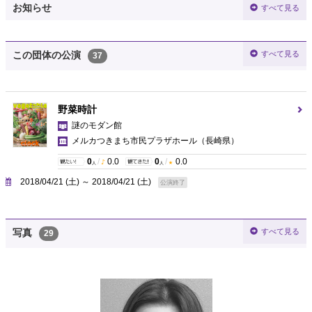
お知らせ
すべて見る
すべて見る
この団体の公演
37
野菜時計
謎のモダン館
メルカつきまち市民プラザホール
（長崎県）
0
/
0.0
0
/
0.0
人
人
2018/04/21 (土) ～ 2018/04/21 (土)
公演終了
すべて見る
写真
29