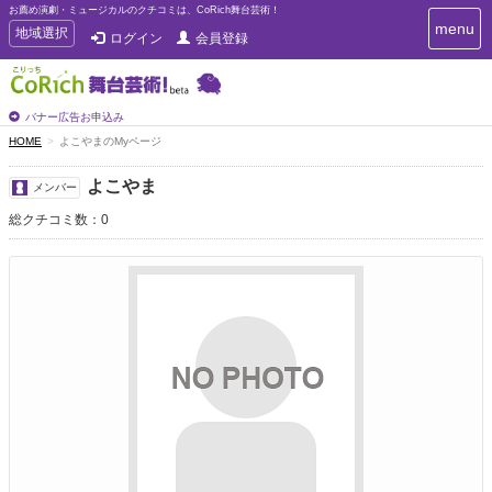
お薦め演劇・ミュージカルのクチコミは、CoRich舞台芸術！
T
menu
T
地域選択
ログイン
会員登録
o
o
g
g
g
g
l
l
バナー広告お申込み
e
e
HOME
よこやまのMyページ
n
n
a
a
v
よこやま
メンバー
i
v
g
総クチコミ数：0
i
a
g
t
a
i
t
o
n
i
o
n