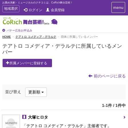
お薦め演劇・ミュージカルのクチコミは、CoRich舞台芸術！
T
menu
T
地域選択
ログイン
会員登録
o
o
g
g
g
g
l
l
バナー広告お申込み
e
e
HOME
テアトロ コメディア・デラルテ
団体に所属しているメンバー
n
n
a
テアトロ コメディア・デラルテに所属しているメン
a
v
バー
i
v
g
i
a
所属メンバーに登録する
g
t
a
i
t
前のページに戻る
o
n
i
o
並び替え
更新順
n
1-1件 / 1件中
大塚ヒロタ
「テアトロ コメディア・デラルテ」主催者です。