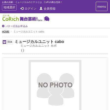
お薦め演劇・ミュージカルのクチコミは、CoRich舞台芸術！
T
menu
T
地域選択
ログイン
会員登録
o
o
g
g
g
g
l
l
バナー広告お申込み
e
e
HOME
ミュージカルユニット cabo
n
n
a
a
v
ミュージカルユニット cabo
団体
i
v
ミュージカルユニット カボ
g
（）
i
a
g
t
a
i
t
o
n
i
o
n