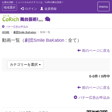
お薦め演劇・ミュージカルのクチコミは、CoRich舞台芸術！
T
menu
T
地域選択
ログイン
会員登録
o
o
g
g
g
g
l
l
バナー広告お申込み
e
e
HOME
劇団Smile BaKation
動画一覧
n
n
a
動画一覧（
劇団Smile BaKation
: 全て）
a
v
i
v
g
前のページに戻る
i
a
g
t
a
i
カテゴリーを選択
t
o
n
i
0-0件 / 0件中
o
n
前のページに戻る
バナー広告お申込み