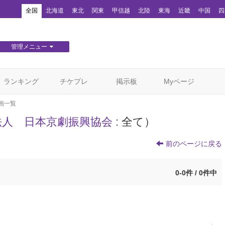
！
全国
北海道
東北
関東
甲信越
北陸
東海
近畿
中国
四
管理メニュー
団体WEBサイト管理
顧客管理
ランキング
チケプレ
掲示板
Myページ
画一覧
法人 日本京劇振興協会
: 全て）
前のページに戻る
0-0件 / 0件中