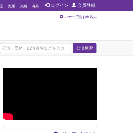
ログイン
会員登録
国
九州
沖縄
海外
バナー広告お申込み
公演検索