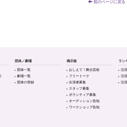
前のページに戻る
団体／劇場
掲示板
ラン
団体一覧
おしえて！舞台芸術
注
ミ
劇場一覧
フリートーク
注
団体の登録
出演者募集
注
スタッフ募集
ボランティア募集
オーディション告知
ワークショップ告知