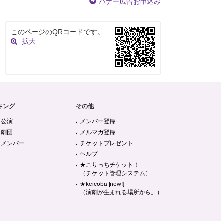
バナー広告お申込み
このページのQRコードです。
拡大
キング
その他
目公演
メンバー登録
目劇団
メルマガ登録
目メンバー
チケットプレゼント
ヘルプ
★こりっちチケット！
（チケット管理システム）
★keicoba [new!]
（演劇が生まれる場所から。）