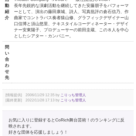
動
長年先鋭的な演劇活動を継続してきた安藤朋子をパフォーマ
紹
ーとして、演出の藤田康城、詩人、写真批評の倉石信乃、作
介
曲家でコントラバス奏者猿山修、グラフィックデザイナー山
口信博と須山悠里、テキスタイルコーディネーター・デザイ
ナー安東陽子、プロデューサーの前田圭蔵、この８人を中心
としたシアター・カンパニー。
問
い
合
わ
せ
先
[情報提供] 2006/11/29 12:35 by
こりっち管理人
[最終更新] 2022/11/28 17:13 by
こりっち管理人
お気に入りに登録するとCoRich舞台芸術！のランキングに反
映されます。
好きな団体を応援しましょう！