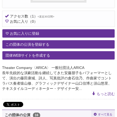
アクセス数
（1）
<直近30日間>
お気に入り
（0）
お気に入りに登録
この団体の公演を登録する
団体WEBサイトを作成する
Theater Company〈ARICA〉 一般社団法人ARICA
長年先鋭的な演劇活動を継続してきた安藤朋子をパフォーマーとし
て、演出の藤田康城、詩人、写真批評の倉石信乃、作曲家でコント
ラバス奏者猿山修、グラフィックデザイナー山口信博と須山悠里、
テキスタイルコーディネーター・デザイナー安...
もっと読む
すべて見る
この団体の公演
16