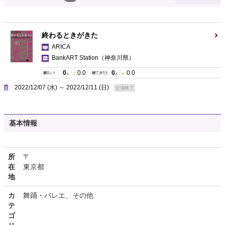
終わるときがきた
ARICA
BankART Station
（神奈川県）
0
/
0.0
0
/
0.0
人
人
2022/12/07 (水) ～ 2022/12/11 (日)
公演終了
基本情報
所
〒
在
東京都
地
カ
舞踊・バレエ、その他
テ
ゴ