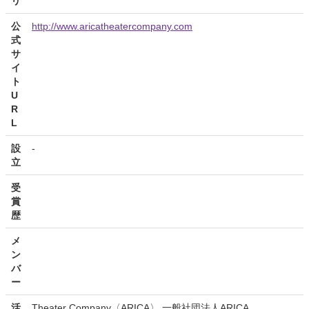
リ
公
http://www.aricatheatercompany.com
式
サ
イ
ト
U
R
L
設
-
立
受
賞
歴
メ
ン
バ
ー
活
Theater Company〈ARICA〉 一般社団法人ARICA