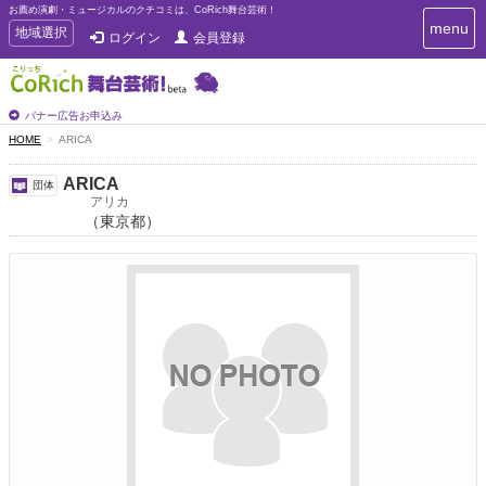
お薦め演劇・ミュージカルのクチコミは、CoRich舞台芸術！
T
menu
T
地域選択
ログイン
会員登録
o
o
g
g
g
g
l
l
バナー広告お申込み
e
e
HOME
ARICA
n
n
a
a
v
ARICA
団体
i
v
アリカ
g
（東京都）
i
a
g
t
a
i
t
o
n
i
o
n