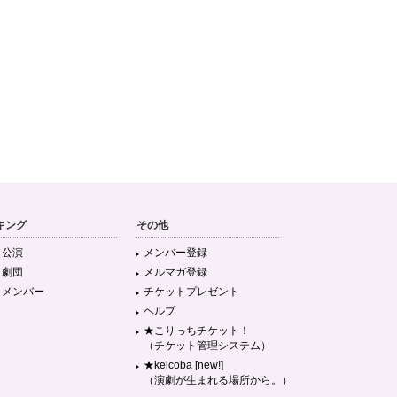
キング
その他
目公演
メンバー登録
目劇団
メルマガ登録
目メンバー
チケットプレゼント
ヘルプ
★こりっちチケット！
（チケット管理システム）
★keicoba [new!]
（演劇が生まれる場所から。）