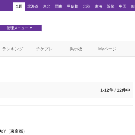
！
全国
北海道
東北
関東
甲信越
北陸
東海
近畿
中国
四
管理メニュー
団体WEBサイト管理
顧客管理
ランキング
チケプレ
掲示板
Myページ
1-12件 / 12件中
oY
（東京都）