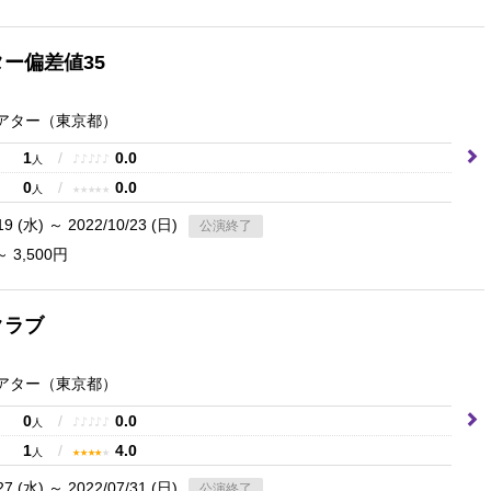
ー偏差値35
シアター
（東京都）
1
/
0.0
♪
♪
♪
♪
♪
人
0
/
0.0
★
★
★
★
★
人
19 (水) ～ 2022/10/23 (日)
公演終了
～ 3,500円
クラブ
シアター
（東京都）
0
/
0.0
♪
♪
♪
♪
♪
人
1
/
4.0
★
★
★
★
★
人
27 (水) ～ 2022/07/31 (日)
公演終了