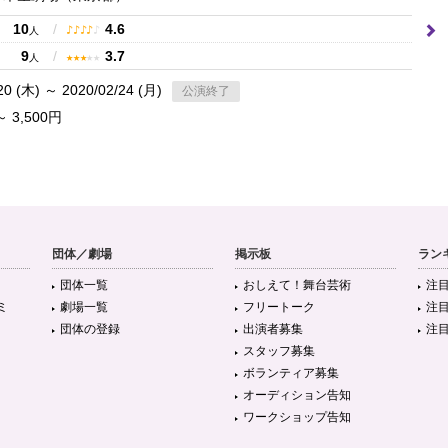
10
/
4.6
♪
♪
♪
♪
♪
人
9
/
3.7
★
★
★
★
★
人
20 (木) ～ 2020/02/24 (月)
公演終了
～ 3,500円
団体／劇場
掲示板
ラン
団体一覧
おしえて！舞台芸術
注
ミ
劇場一覧
フリートーク
注
団体の登録
出演者募集
注
スタッフ募集
ボランティア募集
オーディション告知
ワークショップ告知