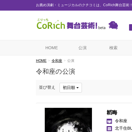
お薦め演劇・ミュージカルのクチコミは、CoRich舞台芸術
HOME
公演
検索
HOME
令和座
公演
令和座の公演
並び替え
初日順
韜晦
令和座
北千住BU