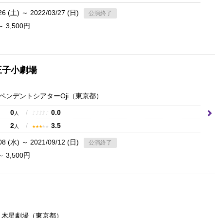
26 (土) ～ 2022/03/27 (日)
公演終了
～ 3,500円
王子小劇場
ペンデントシアターOji
（東京都）
0
/
0.0
♪
♪
♪
♪
♪
人
2
/
3.5
★
★
★
★
★
人
08 (水) ～ 2021/09/12 (日)
公演終了
～ 3,500円
ar 木星劇場
（東京都）