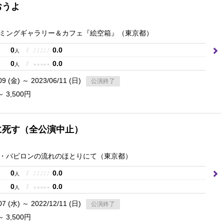
おうよ
ミングギャラリー＆カフェ『絵空箱』
（東京都）
0
/
0.0
♪
♪
♪
♪
♪
人
0
/
0.0
★
★
★
★
★
人
09 (金) ～ 2023/06/11 (日)
公演終了
～ 3,500円
に死す（全公演中止）
・バビロンの流れのほとりにて
（東京都）
0
/
0.0
♪
♪
♪
♪
♪
人
0
/
0.0
★
★
★
★
★
人
07 (水) ～ 2022/12/11 (日)
公演終了
～ 3,500円