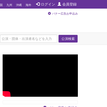
ログイン
会員登録
国
九州
沖縄
海外
バナー広告お申込み
公演検索