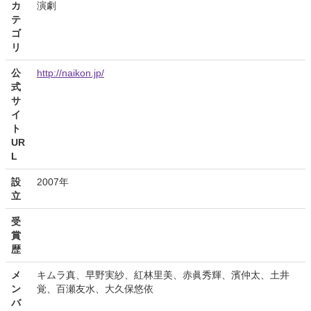
カ
演劇
テ
ゴ
リ
公
http://naikon.jp/
式
サ
イ
ト
UR
L
設
2007年
立
受
賞
歴
メ
キムラ真、早野実紗、紅林里美、赤眞秀輝、濱仲太、土井
ン
覚、百瀬友水、大久保悠依
バ