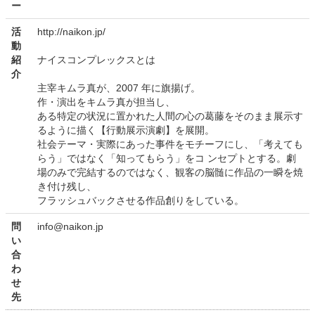
ー
活
http://naikon.jp/
動
紹
ナイスコンプレックスとは
介
主宰キムラ真が、2007 年に旗揚げ。
作・演出をキムラ真が担当し、
ある特定の状況に置かれた人間の心の葛藤をそのまま展示す
るように描く【行動展示演劇】を展開。
社会テーマ・実際にあった事件をモチーフにし、「考えても
らう」ではなく「知ってもらう」をコ ンセプトとする。劇
場のみで完結するのではなく、観客の脳髄に作品の一瞬を焼
き付け残し、
フラッシュバックさせる作品創りをしている。
問
info@naikon.jp
い
合
わ
せ
先