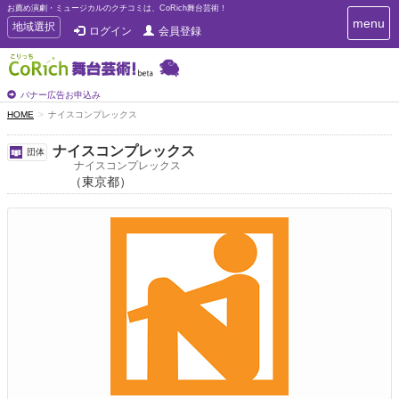
お薦め演劇・ミュージカルのクチコミは、CoRich舞台芸術！
T
menu
T
地域選択
ログイン
会員登録
o
o
g
g
g
g
l
l
バナー広告お申込み
e
e
HOME
ナイスコンプレックス
n
n
a
a
v
ナイスコンプレックス
団体
i
v
ナイスコンプレックス
g
（東京都）
i
a
g
t
a
i
t
o
n
i
o
n