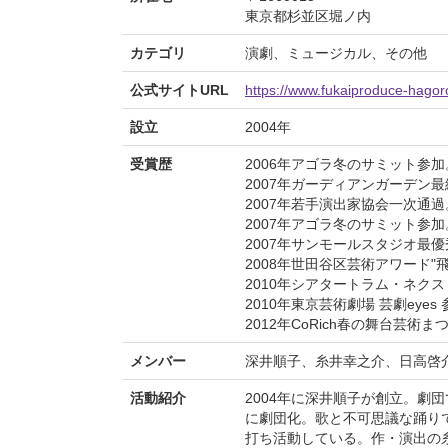
東京都杉並区堀ノ内
カテゴリ
演劇、ミュージカル、その他
公式サイトURL
https://www.fukaiproduce-hago
設立
2004年
受賞歴
2006年アゴラ冬のサミット参加
2007年ガーディアンガーデン
2007年若手演出家協会一次通過
2007年アゴラ冬のサミット参加
2007年サンモールスタジオ最
2008年世田谷区芸術アワード"飛
2010年シアタートラム・ネク
2010年東京芸術劇場 芸劇eyes
2012年CoRich春の舞台芸術
メンバー
深井順子、糸井幸之介、日高啓
活動紹介
2004年に深井順子が創立。劇
に劇団化。歌と不可思議な踊り
打ち活動している。作・演出の