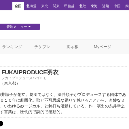
！
全国
北海道
東北
関東
甲信越
北陸
東海
近畿
中国
四
管理メニュー
団体WEBサイト管理
顧客管理
ランキング
チケプレ
掲示板
Myページ
FUKAIPRODUCE羽衣
フカイプロデュースハゴロモ
（東京都）
に深井順子が創立。劇団ではなく、深井順子がプロデュースする団体であ
０１０年に劇団化。歌と不可思議な踊りで魅せることから、奇妙なミ
、いわゆる妙ージカル、と銘打ち活動している。作・演出の糸井幸之
す言葉は、圧倒的で詩的で感動的。