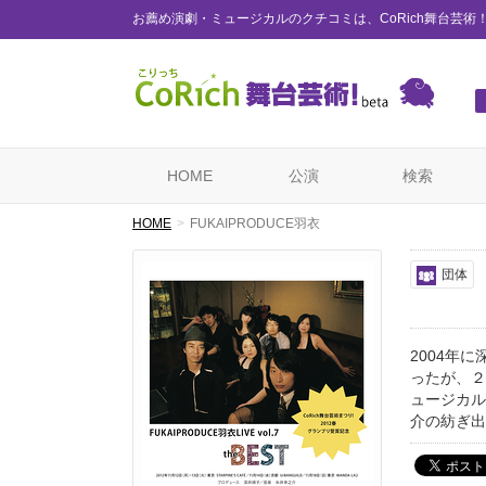
お薦め演劇・ミュージカルのクチコミは、CoRich舞台芸術
HOME
公演
検索
HOME
FUKAIPRODUCE羽衣
団体
2004年
ったが、２
ュージカル
介の紡ぎ出