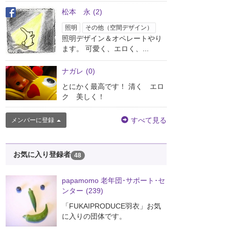
松本 永
(2)
照明
その他（空間デザイン）
照明デザイン＆オペレートやり
ます。 可愛く、エロく、...
ナガレ
(0)
とにかく最高です！ 清く エロ
ク 美しく！
すべて見る
メンバーに登録
お気に入り登録者
48
papamomo 老年団･サポート･セ
ンター
(239)
「FUKAIPRODUCE羽衣」お気
に入りの団体です。