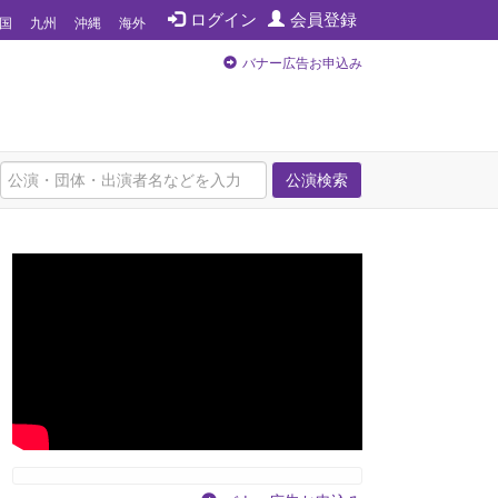
ログイン
会員登録
国
九州
沖縄
海外
バナー広告お申込み
公演検索