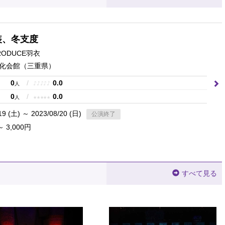
装、冬支度
PRODUCE羽衣
化会館
（三重県）
0
/
0.0
♪
♪
♪
♪
♪
人
0
/
0.0
★
★
★
★
★
人
19 (土) ～ 2023/08/20 (日)
公演終了
～ 3,000円
すべて見る