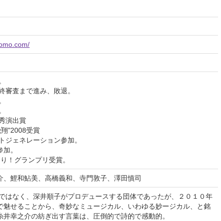
romo.com/
。
最終審査まで進み、敗退。
。
。
優秀演出賞
翔"2008受賞
ストジェネレーション参加。
 参加。
まつり！グランプリ受賞。
介、鯉和鮎美、高橋義和、寺門敦子、澤田慎司
団ではなく、深井順子がプロデュースする団体であったが、２０１０年
で魅せることから、奇妙なミュージカル、いわゆる妙ージカル、と銘
糸井幸之介の紡ぎ出す言葉は、圧倒的で詩的で感動的。