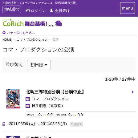
お薦め演劇・ミュージカルのクチコミは、CoRich舞台芸術！
T
menu
T
地域選択
ログイン
会員登録
o
o
g
g
g
g
l
l
バナー広告お申込み
e
e
HOME
コマ・プロダクション
公演
n
n
a
コマ・プロダクションの公演
a
v
i
v
g
i
並び替え
初日順
a
g
t
a
i
1-20件 / 27件中
t
o
n
i
北島三郎特別公演【公演中止】
o
コマ・プロダクション
n
日生劇場
（東京都）
0
/
0.0
0
/
0.0
人
人
2011/03/08 (火) ～ 2011/03/28 (月)
公演終了