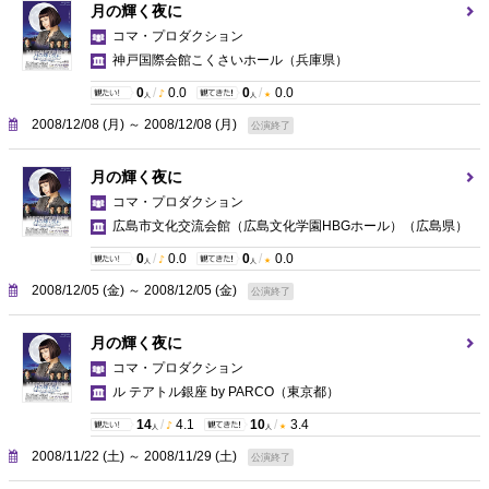
月の輝く夜に
コマ・プロダクション
神戸国際会館こくさいホール
（兵庫県）
0
/
0.0
0
/
0.0
人
人
2008/12/08 (月) ～ 2008/12/08 (月)
公演終了
月の輝く夜に
コマ・プロダクション
広島市文化交流会館（広島文化学園HBGホール）
（広島県）
0
/
0.0
0
/
0.0
人
人
2008/12/05 (金) ～ 2008/12/05 (金)
公演終了
月の輝く夜に
コマ・プロダクション
ル テアトル銀座 by PARCO
（東京都）
14
/
4.1
10
/
3.4
人
人
2008/11/22 (土) ～ 2008/11/29 (土)
公演終了