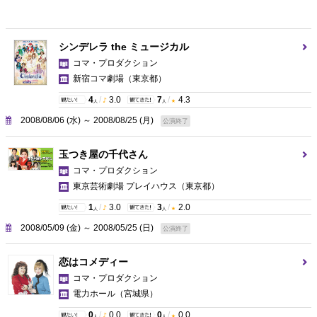
シンデレラ the ミュージカル
コマ・プロダクション
新宿コマ劇場
（東京都）
4
/
3.0
7
/
4.3
人
人
2008/08/06 (水) ～ 2008/08/25 (月)
公演終了
玉つき屋の千代さん
コマ・プロダクション
東京芸術劇場 プレイハウス
（東京都）
1
/
3.0
3
/
2.0
人
人
2008/05/09 (金) ～ 2008/05/25 (日)
公演終了
恋はコメディー
コマ・プロダクション
電力ホール
（宮城県）
0
/
0.0
0
/
0.0
人
人