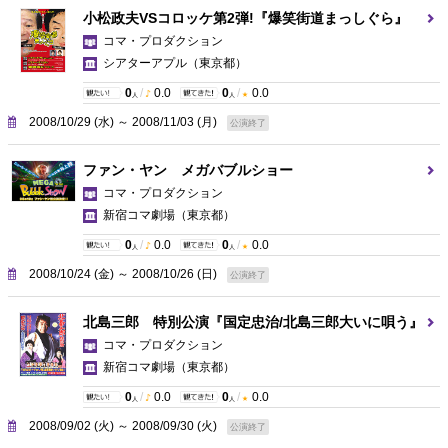
小松政夫VSコロッケ第2弾!『爆笑街道まっしぐら』
コマ・プロダクション
シアターアプル
（東京都）
0
/
0.0
0
/
0.0
人
人
2008/10/29 (水) ～ 2008/11/03 (月)
公演終了
ファン・ヤン メガバブルショー
コマ・プロダクション
新宿コマ劇場
（東京都）
0
/
0.0
0
/
0.0
人
人
2008/10/24 (金) ～ 2008/10/26 (日)
公演終了
北島三郎 特別公演『国定忠治/北島三郎大いに唄う』
コマ・プロダクション
新宿コマ劇場
（東京都）
0
/
0.0
0
/
0.0
人
人
2008/09/02 (火) ～ 2008/09/30 (火)
公演終了