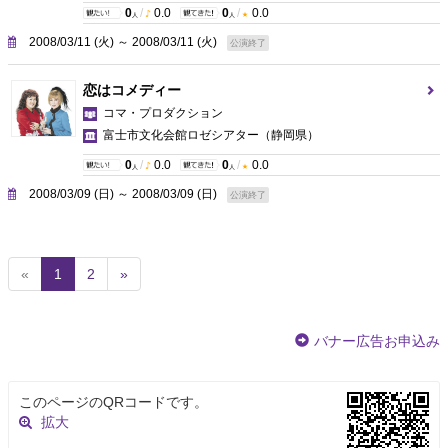
0
/
0.0
0
/
0.0
人
人
2008/03/11 (火) ～ 2008/03/11 (火)
公演終了
恋はコメディー
コマ・プロダクション
富士市文化会館ロゼシアター
（静岡県）
0
/
0.0
0
/
0.0
人
人
2008/03/09 (日) ～ 2008/03/09 (日)
公演終了
(
«
1
2
»
c
u
r
バナー広告お申込み
r
e
n
このページのQRコードです。
t
拡大
)