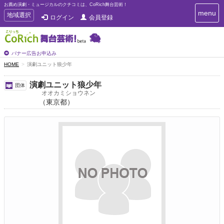
お薦め演劇・ミュージカルのクチコミは、CoRich舞台芸術！
T
menu
T
地域選択
ログイン
会員登録
o
o
g
g
g
g
l
l
バナー広告お申込み
e
e
HOME
演劇ユニット狼少年
n
n
a
a
v
演劇ユニット狼少年
団体
i
v
オオカミショウネン
g
（東京都）
i
a
g
t
a
i
t
o
n
i
o
n