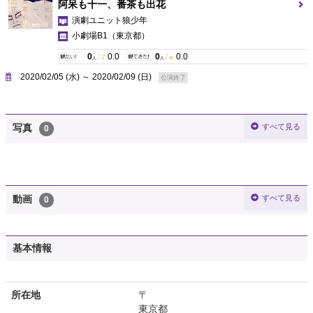
阿呆も十一、番茶も出花
演劇ユニット狼少年
小劇場B1
（東京都）
0
/
0.0
0
/
0.0
人
人
2020/02/05 (水) ～ 2020/02/09 (日)
公演終了
すべて見る
写真
0
すべて見る
動画
0
基本情報
所在地
〒
東京都