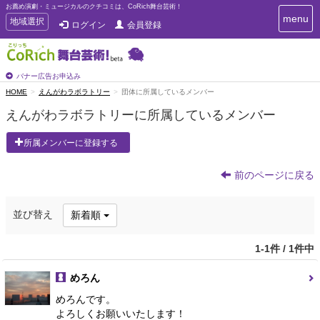
お薦め演劇・ミュージカルのクチコミは、CoRich舞台芸術！
T
menu
T
地域選択
ログイン
会員登録
o
o
g
g
g
g
l
l
バナー広告お申込み
e
e
HOME
えんがわラボラトリー
団体に所属しているメンバー
n
n
a
えんがわラボラトリーに所属しているメンバー
a
v
i
v
所属メンバーに登録する
g
i
a
g
t
前のページに戻る
a
i
t
o
n
i
並び替え
新着順
o
n
1-1件 / 1件中
めろん
めろんです。
よろしくお願いいたします！