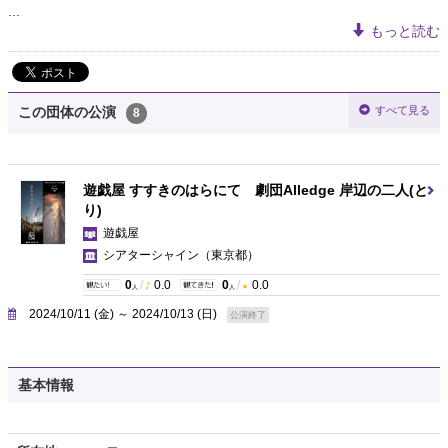
...
もっと読む
すべて見る
この団体の公演
8
遊戯屋 すすきのはらにて 劇団Alledge 岸辺の二人(と
り)
遊戯屋
シアターシャイン
（東京都）
0
/
0.0
0
/
0.0
人
人
2024/10/11 (金) ～ 2024/10/13 (日)
公演終了
基本情報