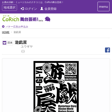
お薦め演劇・ミュージカルのクチコミは、CoRich舞台芸術！
T
menu
T
地域選択
ログイン
会員登録
o
o
g
g
g
g
l
l
バナー広告お申込み
e
e
HOME
遊戯屋
n
n
a
a
v
遊戯屋
団体
i
v
ユウギヤ
g
（）
i
a
g
t
a
i
t
o
n
i
o
n