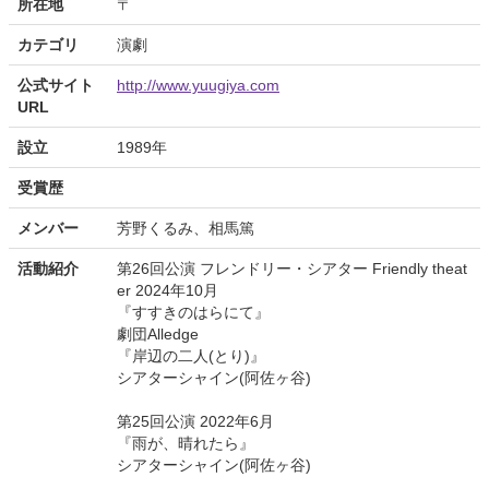
所在地
〒
カテゴリ
演劇
公式サイト
http://www.yuugiya.com
URL
設立
1989年
受賞歴
メンバー
芳野くるみ、相馬篤
活動紹介
第26回公演 フレンドリー・シアター Friendly theat
er 2024年10月
『すすきのはらにて』
劇団Alledge
『岸辺の二人(とり)』
シアターシャイン(阿佐ヶ谷)
第25回公演 2022年6月
『雨が、晴れたら』
シアターシャイン(阿佐ヶ谷)