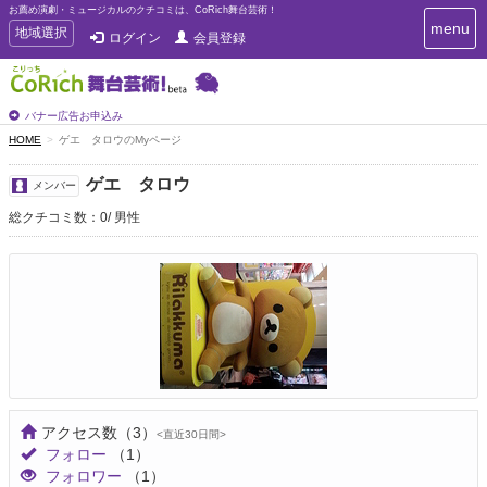
お薦め演劇・ミュージカルのクチコミは、CoRich舞台芸術！
T
menu
T
地域選択
ログイン
会員登録
o
o
g
g
g
g
l
l
バナー広告お申込み
e
e
HOME
ゲエ タロウのMyページ
n
n
a
a
v
ゲエ タロウ
メンバー
i
v
g
総クチコミ数：0
男性
i
a
g
t
a
i
t
o
n
i
o
n
アクセス数
（3）
<直近30日間>
フォロー
（1）
フォロワー
（1）