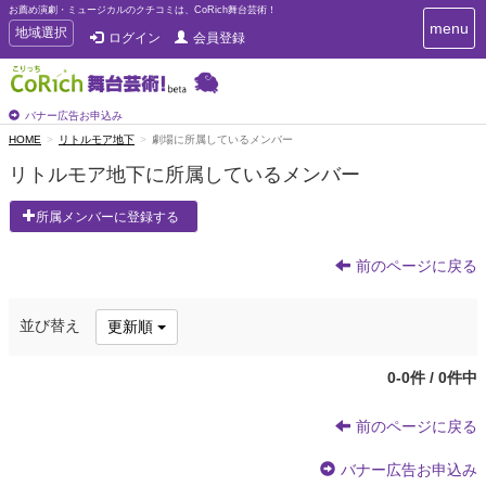
お薦め演劇・ミュージカルのクチコミは、CoRich舞台芸術！
T
menu
T
地域選択
ログイン
会員登録
o
o
g
g
g
g
l
l
バナー広告お申込み
e
e
HOME
リトルモア地下
劇場に所属しているメンバー
n
n
a
リトルモア地下に所属しているメンバー
a
v
i
v
所属メンバーに登録する
g
i
a
g
t
前のページに戻る
a
i
t
o
n
i
並び替え
更新順
o
n
0-0件 / 0件中
前のページに戻る
バナー広告お申込み