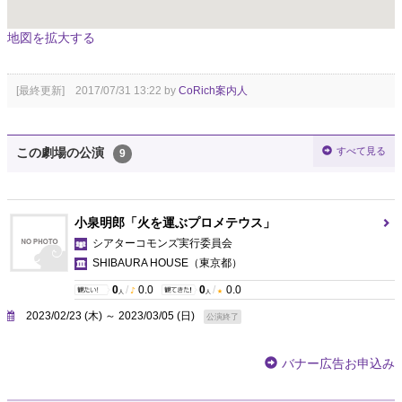
地図を拡大する
[最終更新] 2017/07/31 13:22 by
CoRich案内人
すべて見る
この劇場の公演
9
小泉明郎「火を運ぶプロメテウス」
シアターコモンズ実行委員会
SHIBAURA HOUSE
（東京都）
0
/
0.0
0
/
0.0
人
人
2023/02/23 (木) ～ 2023/03/05 (日)
公演終了
バナー広告お申込み