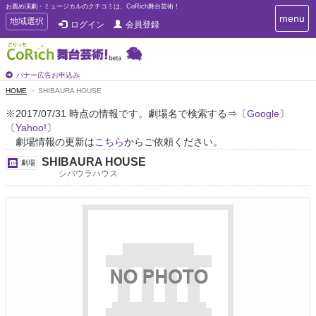
お薦め演劇・ミュージカルのクチコミは、CoRich舞台芸術！
T
menu
T
地域選択
ログイン
会員登録
o
o
g
g
g
g
l
l
バナー広告お申込み
e
e
HOME
SHIBAURA HOUSE
n
n
a
※2017/07/31 時点の情報です。劇場名で検索する⇒〔
Google
〕
a
v
〔
Yahoo!
〕
i
v
g
劇場情報の更新は
こちら
からご依頼ください。
i
a
g
SHIBAURA HOUSE
劇場
t
a
シバウラハウス
i
t
o
n
i
o
n