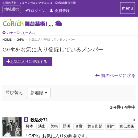
お薦め演劇・ミュージカルのクチコミは、CoRich舞台芸術！
T
menu
T
地域選択
ログイン
会員登録
o
o
g
g
g
g
l
l
バナー広告お申込み
e
e
HOME
G/Pit
お気に入り登録しているメンバー
n
n
a
G/Pitをお気に入り登録しているメンバー
a
v
i
v
お気に入りに登録する
g
i
a
g
t
前のページに戻る
a
i
t
o
n
i
並び替え
新着順
o
n
1-4件 / 4件中
殺処分71
脚本
演出
美術
照明
音響
舞台監督
制作
宣伝美術
「G/Pit」お気に入りの劇場です。