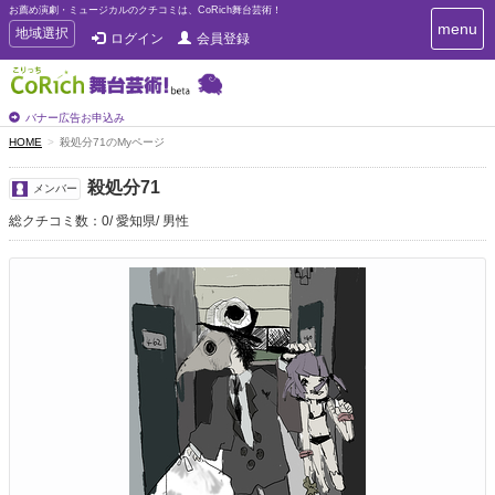
お薦め演劇・ミュージカルのクチコミは、CoRich舞台芸術！
T
menu
T
地域選択
ログイン
会員登録
o
o
g
g
g
g
l
l
バナー広告お申込み
e
e
HOME
殺処分71のMyページ
n
n
a
a
v
殺処分71
メンバー
i
v
g
総クチコミ数：0
愛知県
男性
i
a
g
t
a
i
t
o
n
i
o
n