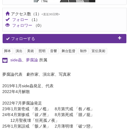
アクセス数
（1）
<直近30日間>
フォロー
（1）
フォロワー
（0）
フォローする
脚本
演出
美術
照明
音響
舞台監督
制作
宣伝美術
side蟲
、
夢腐論
所属
夢腐論代表 劇作家、演出家、写真家
2019年1月side蟲発足、代表
2022年4月解散
2022年7月夢腐論発足
23年1月第壱戒 「羨ノ檻」 8月第弐戒 「咎ノ柩」
24年4月第惨戒 「祓ノ匣」 8月第死戒 「贖ノ籠」
12月聖夜壊「狂死孤ノ夜」
25年1月第誤戒 「骸ノ巣」 2月薄明壊 「破ツ戀」