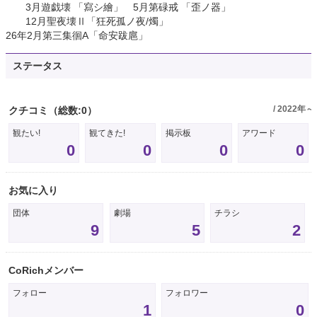
3月遊戯壊 「寫シ繪」 5月第碌戒 「歪ノ器」
12月聖夜壊Ⅱ「狂死孤ノ夜/燭」
26年2月第三集徊A「命安跋扈」
ステータス
/ 2022年～
クチコミ
（総数:0）
観たい!
観てきた!
掲示板
アワード
0
0
0
0
お気に入り
団体
劇場
チラシ
9
5
2
CoRichメンバー
フォロー
フォロワー
1
0