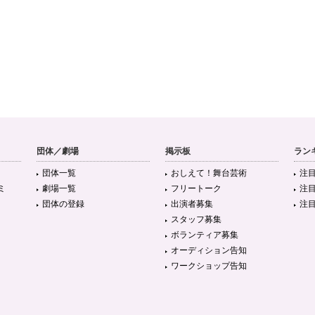
団体／劇場
掲示板
ラン
団体一覧
おしえて！舞台芸術
注
ミ
劇場一覧
フリートーク
注
団体の登録
出演者募集
注
スタッフ募集
ボランティア募集
オーディション告知
ワークショップ告知