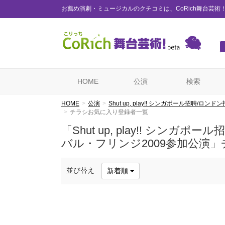
お薦め演劇・ミュージカルのクチコミは、CoRich舞台芸術
HOME
公演
検索
HOME
公演
Shut up, play!! シンガポール招聘
チラシお気に入り登録者一覧
「Shut up, play!! シン
バル・フリンジ2009参加公演
並び替え
新着順