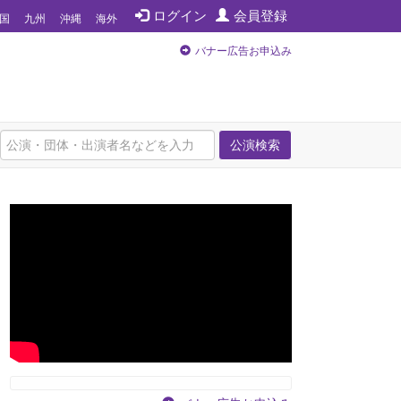
ログイン
会員登録
国
九州
沖縄
海外
バナー広告お申込み
公演検索