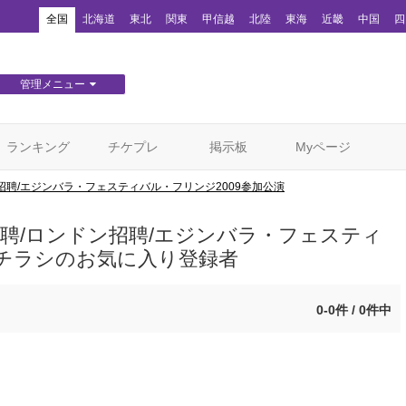
！
全国
北海道
東北
関東
甲信越
北陸
東海
近畿
中国
四
管理メニュー
団体WEBサイト管理
顧客管理
ランキング
チケプレ
掲示板
Myページ
/ロンドン招聘/エジンバラ・フェスティバル・フリンジ2009参加公演
ガポール招聘/ロンドン招聘/エジンバラ・フェスティ
」チラシのお気に入り登録者
0-0件 / 0件中