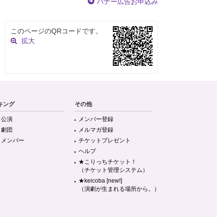
バナー広告お申込み
このページのQRコードです。
拡大
キング
その他
目公演
メンバー登録
目劇団
メルマガ登録
目メンバー
チケットプレゼント
ヘルプ
★こりっちチケット！
（チケット管理システム）
★keicoba [new!]
（演劇が生まれる場所から。）