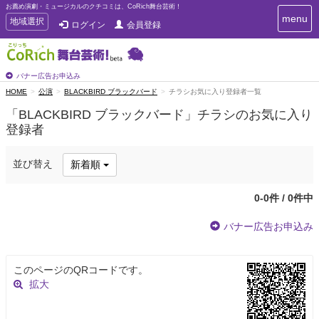
お薦め演劇・ミュージカルのクチコミは、CoRich舞台芸術！
T
menu
T
地域選択
ログイン
会員登録
o
o
g
g
g
g
l
l
バナー広告お申込み
e
e
HOME
公演
BLACKBIRD ブラックバード
チラシお気に入り登録者一覧
n
n
a
「BLACKBIRD ブラックバード」チラシのお気に入り
a
v
登録者
i
v
g
i
a
g
並び替え
新着順
t
a
i
t
o
0-0件 / 0件中
n
i
o
バナー広告お申込み
n
このページのQRコードです。
拡大