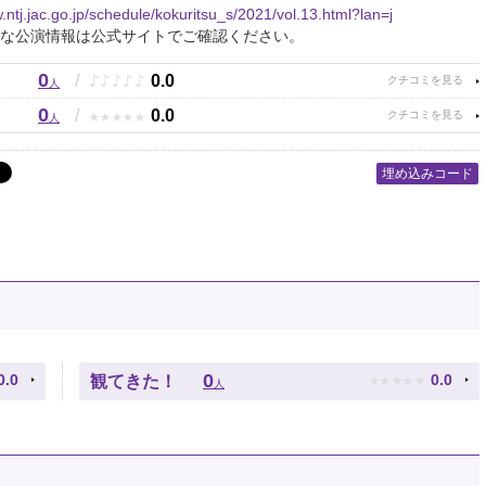
.ntj.jac.go.jp/schedule/kokuritsu_s/2021/vol.13.html?lan=j
な公演情報は公式サイトでご確認ください。
0
♪
♪
♪
♪
♪
/
0.0
人
0
★
★
★
★
★
/
0.0
人
埋め込みコード
★
★
★
★
★
0
0.0
0.0
観てきた！
人