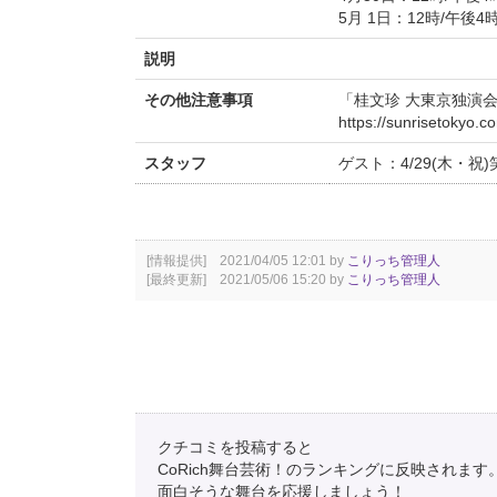
5月 1日：12時/午後4
説明
その他注意事項
「桂文珍 大東京独演会 
https://sunrisetokyo.c
スタッフ
ゲスト：4/29(木・祝)
[情報提供] 2021/04/05 12:01 by
こりっち管理人
[最終更新] 2021/05/06 15:20 by
こりっち管理人
クチコミを投稿すると
CoRich舞台芸術！のランキングに反映されます
面白そうな舞台を応援しましょう！