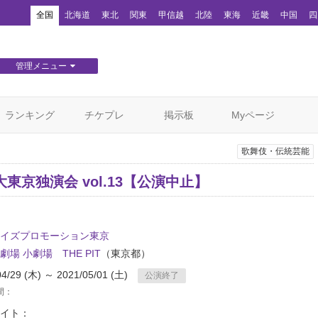
！
全国
北海道
東北
関東
甲信越
北陸
東海
近畿
中国
四
管理メニュー
団体WEBサイト管理
顧客管理
ランキング
チケプレ
掲示板
Myページ
歌舞伎・伝統芸能
東京独演会 vol.13【公演中止】
イズプロモーション東京
劇場 小劇場 THE PIT
（東京都）
04/29 (木) ～ 2021/05/01 (土)
公演終了
間：
イト：