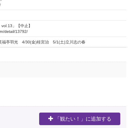
時
vol.13」【中止】
om/detail/13792/
笑福亭羽光 4/30(金)桂宮治 5/1(土)立川志の春
「観たい！」に追加する
。