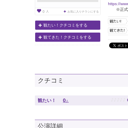
https://www
※正式
人
0
お気に入りチラシにする
観たい！クチコミをする
観てきた！クチコミをする
クチコミ
♪
♪
♪
♪
♪
0
観たい！
人
公演詳細