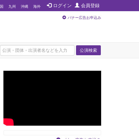
ログイン
会員登録
国
九州
沖縄
海外
バナー広告お申込み
公演検索