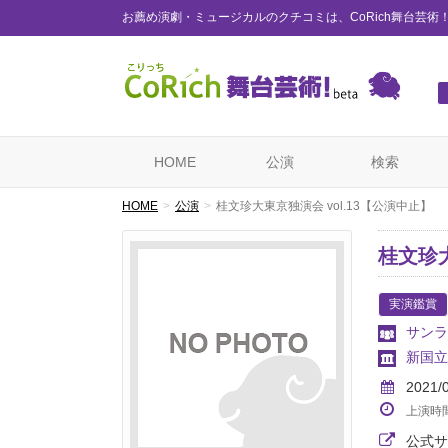
お薦め演劇・ミュージカルのクチコミは、CoRich舞台芸術
HOME
公演
検索
HOME
公演
桂文珍大東京独演会 vol.13【公演中止】
桂文珍大
実演鑑賞
サンラ
新国立
2021/
上演時
公式サ