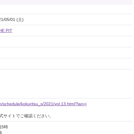
21/05/01 (土)
 PIT
.jp/schedule/kokuritsu_s/2021/vol.13.html?lan=j
式サイトでご確認ください。
後5時
時