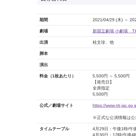
期間
2021/04/29 (木) ～ 20
劇場
新国立劇場 小劇場 THE
出演
桂文珍、他
脚本
演出
料金（1枚あたり）
5,500円 ～ 5,500円
【発売日】
全席指定
5,500円
公式／劇場サイト
https://www.ntj.jac.go
※正式な公演情報は公
タイムテーブル
4月29日：午後1時/午
4月30日：12時/午後4