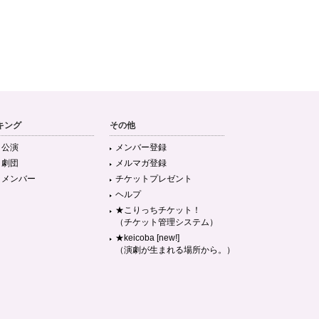
キング
その他
目公演
メンバー登録
目劇団
メルマガ登録
目メンバー
チケットプレゼント
ヘルプ
★こりっちチケット！
（チケット管理システム）
★keicoba [new!]
（演劇が生まれる場所から。）