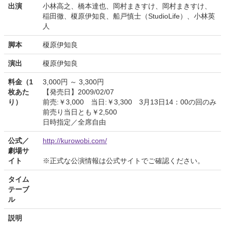
出演
小林高之、橋本達也、岡村まきすけ、岡村まきすけ、
稲田徹、榎原伊知良、船戸慎士（StudioLife）、小林英
人
脚本
榎原伊知良
演出
榎原伊知良
料金（1
3,000円 ～ 3,300円
枚あた
【発売日】2009/02/07
り）
前売:￥3,000 当日:￥3,300 3月13日14：00の回のみ
前売り当日とも￥2,500
日時指定／全席自由
公式／
http://kurowobi.com/
劇場サ
イト
※正式な公演情報は公式サイトでご確認ください。
タイム
テーブ
ル
説明