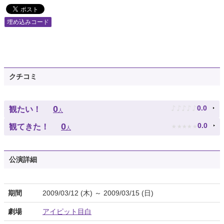
埋め込みコード
クチコミ
♪
♪
♪
♪
♪
0
0.0
観たい！
人
★
★
★
★
★
0
0.0
観てきた！
人
公演詳細
期間
2009/03/12 (木) ～ 2009/03/15 (日)
劇場
アイピット目白