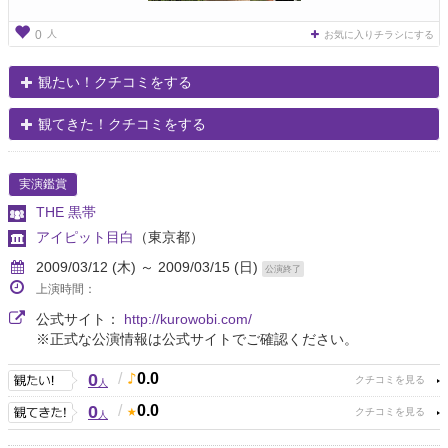
人
0
お気に入りチラシにする
観たい！クチコミをする
観てきた！クチコミをする
実演鑑賞
THE 黒帯
アイピット目白
（東京都）
2009/03/12 (木) ～ 2009/03/15 (日)
公演終了
上演時間：
公式サイト：
http://kurowobi.com/
※正式な公演情報は公式サイトでご確認ください。
0
/
0.0
人
0
/
0.0
人