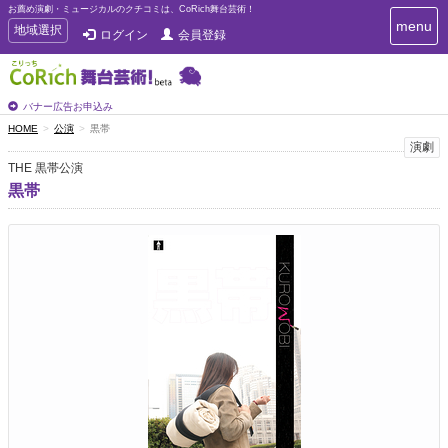
お薦め演劇・ミュージカルのクチコミは、CoRich舞台芸術！
T
menu
T
地域選択
ログイン
会員登録
o
o
g
g
g
g
l
l
バナー広告お申込み
e
e
HOME
公演
黒帯
n
n
演劇
a
a
v
THE 黒帯公演
i
v
黒帯
g
i
a
g
t
a
i
t
o
n
i
o
n