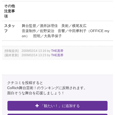
その他
注意事
項
スタッ
舞台監督／酒井詠理佳 美術／横尾友広
フ
音楽制作／佐野栄治 音響／中田摩利子（OFFICE my
on） 照明／大島早保子
[情報提供] 2009/02/14 13:16 by
THE黒帯
[最終更新] 2009/02/14 13:23 by
THE黒帯
クチコミを投稿すると
CoRich舞台芸術！のランキングに反映されます。
面白そうな舞台を応援しましょう！
「観たい！」に追加する