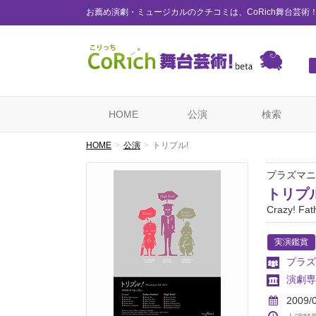
お薦め演劇・ミュージカルのクチコミは、CoRich舞台芸術
HOME
公演
検索
HOME
公演
トリプル!
プラズマニ
トリプル
Crazy! Fat
実演鑑賞
プラズ
演劇専
2009/