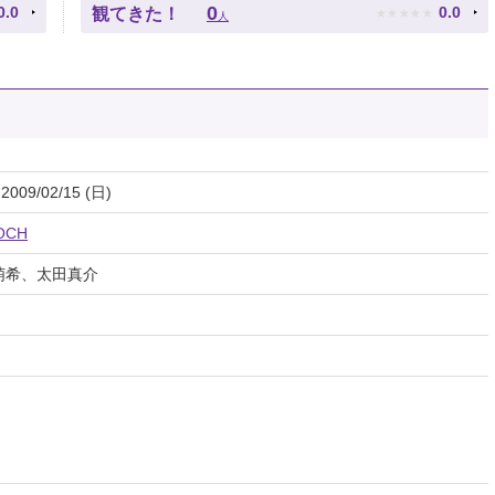
★
★
★
★
★
0
0.0
0.0
観てきた！
人
 2009/02/15 (日)
OCH
萌希、太田真介
円