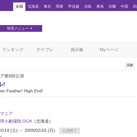
！
全国
北海道
東北
関東
甲信越
北陸
東海
近畿
中国
四
管理メニュー
団体WEBサイト管理
顧客管理
ランキング
チケプレ
掲示板
Myページ
演劇
ア第9回公演
!
her Feather! High End!
マニア
用小劇場BLOCH
（北海道）
02/14 (土) ～ 2009/02/15 (日)
公演終了