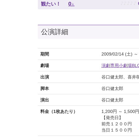
♪
♪
♪
♪
♪
0
観たい！
人
公演詳細
期間
2009/02/14 (土) ～
劇場
演劇専用小劇場BL
出演
谷口健太郎、喜井
脚本
谷口健太郎
演出
谷口健太郎
料金（1枚あたり）
1,200円 ～ 1,500
【発売日】
前売１２００円
当日１５００円