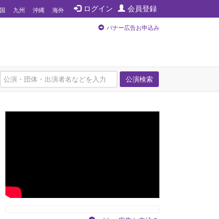
ログイン
会員登録
国
九州
沖縄
海外
バナー広告お申込み
公演検索