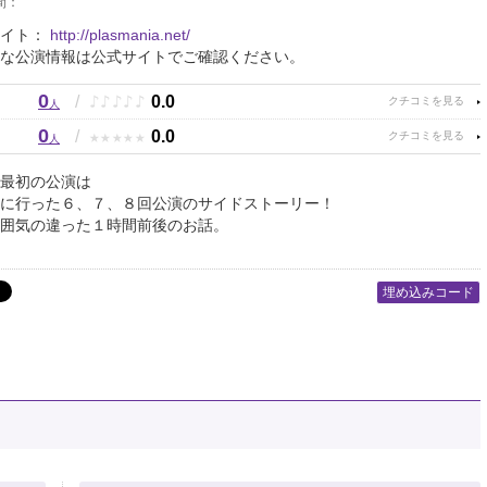
間：
サイト：
http://plasmania.net/
な公演情報は公式サイトでご確認ください。
0
♪
♪
♪
♪
♪
/
0.0
人
0
★
★
★
★
★
/
0.0
人
最初の公演は
に行った６、７、８回公演のサイドストーリー！
囲気の違った１時間前後のお話。
埋め込みコード