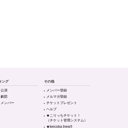
キング
その他
目公演
メンバー登録
目劇団
メルマガ登録
目メンバー
チケットプレゼント
ヘルプ
★こりっちチケット！
（チケット管理システム）
★keicoba [new!]