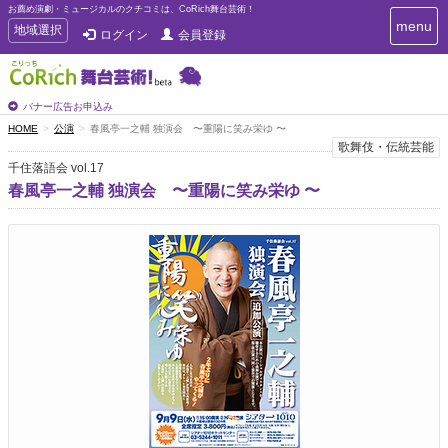
お薦め演劇・ミュージカルのクチコミは、CoRich舞台芸術！
T
menu
T
地域選択
ログイン
会員登録
o
o
g
g
g
g
l
l
バナー広告お申込み
e
e
HOME
公演
春風亭一之輔 独演会 〜重陽に笑み栄ゆ 〜
n
n
歌舞伎・伝統芸能
a
a
v
千住落語会 vol.17
i
v
春風亭一之輔 独演会 〜重陽に笑み栄ゆ 〜
g
i
a
g
t
a
i
t
o
n
i
o
n