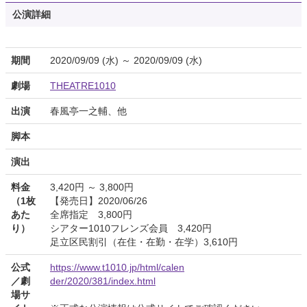
公演詳細
期間
2020/09/09 (水) ～ 2020/09/09 (水)
劇場
THEATRE1010
出演
春風亭一之輔、他
脚本
演出
料金
3,420円 ～ 3,800円
（1枚
【発売日】2020/06/26
あた
全席指定 3,800円
り）
シアター1010フレンズ会員 3,420円
足立区民割引（在住・在勤・在学）3,610円
公式
https://www.t1010.jp/html/calen
／劇
der/2020/381/index.html
場サ