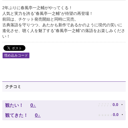
2年ぶりに春風亭一之輔がやってくる！
人気と実力を誇る”春風亭一之輔”が待望の再登場！
前回は、チケット発売開始と同時に完売。
古典落語を守りつつ、あたかも新作であるかのように現代の笑いに
進化させ、聴く人を魅了する”春風亭一之輔”の落語をお楽しみくださ
い！
埋め込みコード
クチコミ
♪
♪
♪
♪
♪
0
0.0
観たい！
人
★
★
★
★
★
0
0.0
観てきた！
人