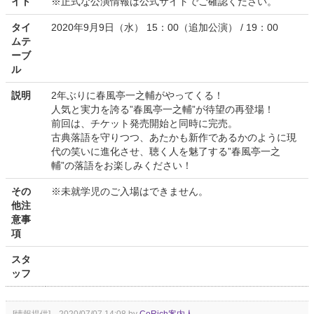
イト
※正式な公演情報は公式サイトでご確認ください。
タイ
2020年9月9日（水） 15：00（追加公演） / 19：00
ムテ
ーブ
ル
説明
2年ぶりに春風亭一之輔がやってくる！
人気と実力を誇る”春風亭一之輔”が待望の再登場！
前回は、チケット発売開始と同時に完売。
古典落語を守りつつ、あたかも新作であるかのように現
代の笑いに進化させ、聴く人を魅了する”春風亭一之
輔”の落語をお楽しみください！
その
※未就学児のご入場はできません。
他注
意事
項
スタ
ッフ