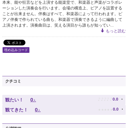
本来、能や狂言などを上演する能楽堂で、和楽器と声楽がコラボレ
ーションした演奏会を行います。会場の構造上、ピアノを設置する
ことが出来ません。伴奏はすべて、和楽器によって行われます。ピ
アノ伴奏で作られている曲も、和楽器で演奏できるように編曲して
上演されます。演奏曲目は、笑える演目から誰もが知ってい...
もっと読む
埋め込みコード
クチコミ
♪
♪
♪
♪
♪
0
0.0
観たい！
人
★
★
★
★
★
0
0.0
観てきた！
人