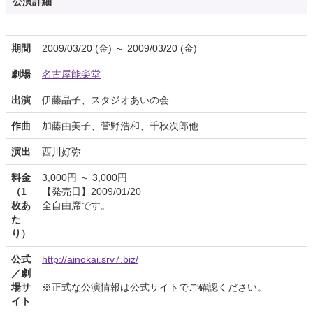
公演詳細
期間
2009/03/20 (金) ～ 2009/03/20 (金)
劇場
名古屋能楽堂
出演
伊藤晶子、スタジオあいの会
作曲
加藤由美子、菅野浩和、千秋次郎他
演出
西川好弥
料金
3,000円 ～ 3,000円
（1
【発売日】2009/01/20
枚あ
全自由席です。
た
り）
公式
http://ainokai.srv7.biz/
／劇
場サ
※正式な公演情報は公式サイトでご確認ください。
イト