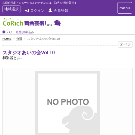
お薦め演劇・ミュージカルのクチコミは、CoRich舞台芸術！
T
menu
T
地域選択
ログイン
会員登録
o
o
g
g
g
g
l
l
バナー広告お申込み
e
e
HOME
公演
スタジオあいの会Vol.10
n
n
オペラ
a
a
v
スタジオあいの会Vol.10
i
v
和楽器と共に
g
i
a
g
t
a
i
t
o
n
i
o
n