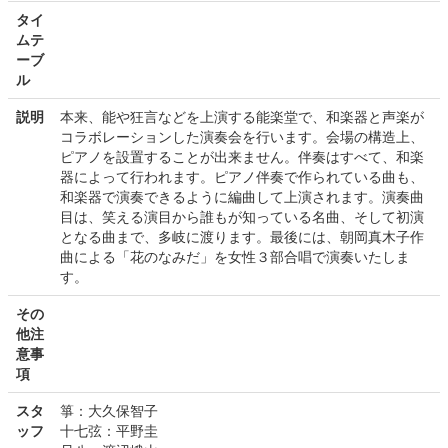
タイ
ムテ
ーブ
ル
説明
本来、能や狂言などを上演する能楽堂で、和楽器と声楽が
コラボレーションした演奏会を行います。会場の構造上、
ピアノを設置することが出来ません。伴奏はすべて、和楽
器によって行われます。ピアノ伴奏で作られている曲も、
和楽器で演奏できるように編曲して上演されます。演奏曲
目は、笑える演目から誰もが知っている名曲、そして初演
となる曲まで、多岐に渡ります。最後には、朝岡真木子作
曲による「花のなみだ」を女性３部合唱で演奏いたしま
す。
その
他注
意事
項
スタ
箏：大久保智子
ッフ
十七弦：平野圭