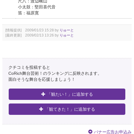
尺八：渡辺峨山
小太鼓：堅田喜代音
笛：福原寛
[情報提供] 2009/01/23 15:28 by
りゅーと
[最終更新] 2009/02/13 13:26 by
りゅーと
クチコミを投稿すると
CoRich舞台芸術！のランキングに反映されます。
面白そうな舞台を応援しましょう！
「観たい！」に追加する
「観てきた！」に追加する
バナー広告お申込み