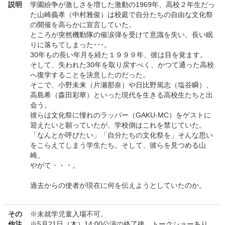
説明
学園紛争が激しさを増した激動の1969年、高校２年生だっ
た山崎義孝（中村雅俊）は校庭で自分たちの自由な文化祭
の開催を高らかに宣言していた。
ところが突然機動隊の催涙弾を受けて意識を失い、長い眠
りに落ちてしまった･･･。
30年もの長い年月を経た１９９９年、彼は目を覚ます。
そして、失われた30年を取り戻すべく、かつて通った高校
へ復学することを決意したのだった。
そこで、小野未来（片瀬那奈）や日比野篤志（塩谷瞬）、
高島希（森田彩華）といった現代を生きる高校生たちと出
会う。
彼らは文化祭に憧れのラッパー（GAKU-MC）をゲストに
迎えたいと願っていたが、学校側はこれを禁じていた。
「なんとか呼びたい」「自分たちの文化祭を」そんな思い
をこらえてしまう学生たち。そして、彼らを見つめる山
崎。
やがて・・・。
過去からの使者が現在に何を伝えようとしていたのか。
その
※未就学児童入場不可。
他注
※5月21日（木）14:00公演の終了後、トークショーあり。