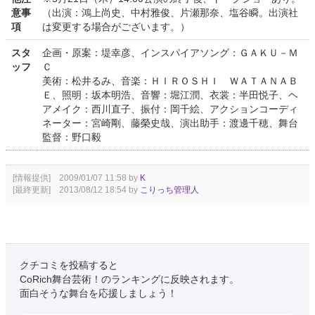
意事
（出演：鴻上尚史、中村雅俊、片瀬那奈、塩谷瞬。出演社
項
は変更する場合がございます。）
スタ
企画・原案：堤幸彦、インスパイアソング：ＧＡＫＵ－Ｍ
ッフ
Ｃ
美術：松井るみ、音楽：ＨＩＲＯＳＨＩ ＷＡＴＡＮＡＢ
Ｅ、照明：坂本明浩、音響：堀江潤、衣裳：半田悦子、ヘ
アメイク：西川直子、振付：岡千絵、アクションコーディ
ネーター：宮崎剛、藤榮史哉、演出助手：渡邊千穂、舞台
監督：野口毅
[情報提供] 2009/01/07 11:58 by
K
[最終更新] 2013/08/12 18:54 by
こりっち管理人
クチコミを投稿すると
CoRich舞台芸術！のランキングに反映されます。
面白そうな舞台を応援しましょう！