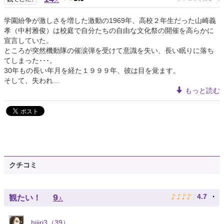
人
学園紛争が激しさを増した激動の1969年、高校２年生だった山崎義
孝（中村雅俊）は校庭で自分たちの自由な文化祭の開催を高らかに
宣言していた。
ところが突然機動隊の催涙弾を受けて意識を失い、長い眠りに落ち
てしまった･･･。
30年もの長い年月を経た１９９９年、彼は目を覚ます。
そして、失われ...
もっと読む
クチコミ
♪
♪
♪
♪
♪
9
4.7
観たい！
人
hijiri3（39）