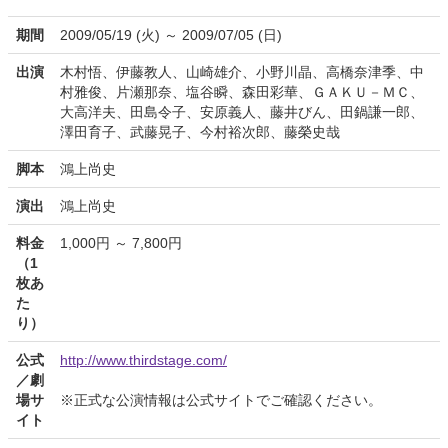
期間
2009/05/19 (火) ～ 2009/07/05 (日)
出演
木村悟、伊藤教人、山崎雄介、小野川晶、高橋奈津季、中
村雅俊、片瀬那奈、塩谷瞬、森田彩華、ＧＡＫＵ－ＭＣ、
大高洋夫、田島令子、安原義人、藤井びん、田鍋謙一郎、
澤田育子、武藤晃子、今村裕次郎、藤榮史哉
脚本
鴻上尚史
演出
鴻上尚史
料金
1,000円 ～ 7,800円
（1
枚あ
た
り）
公式
http://www.thirdstage.com/
／劇
場サ
※正式な公演情報は公式サイトでご確認ください。
イト