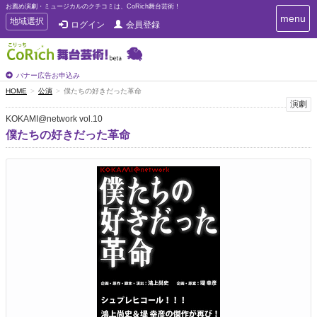
お薦め演劇・ミュージカルのクチコミは、CoRich舞台芸術！
T
menu
T
地域選択
ログイン
会員登録
o
o
g
g
g
g
l
l
バナー広告お申込み
e
e
HOME
公演
僕たちの好きだった革命
n
n
演劇
a
a
v
KOKAMI@network vol.10
i
v
僕たちの好きだった革命
g
i
a
g
t
a
i
t
o
n
i
o
n