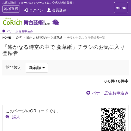
お薦め演劇・ミュージカルのクチコミは、CoRich舞台芸術！
T
menu
T
地域選択
ログイン
会員登録
o
o
g
g
g
g
l
l
バナー広告お申込み
e
e
HOME
公演
遙かなる時空の中で 朧草紙
チラシお気に入り登録者一覧
n
n
a
「遙かなる時空の中で 朧草紙」チラシのお気に入り
a
v
登録者
i
v
g
i
a
g
並び替え
新着順
t
a
i
t
o
0-0件 / 0件中
n
i
o
バナー広告お申込み
n
このページのQRコードです。
拡大