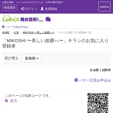
お薦め演劇・ミュージカルのクチコミは、CoRich舞台芸術！
T
menu
T
地域選択
ログイン
会員登録
o
o
g
g
g
g
l
l
バナー広告お申込み
e
e
HOME
公演
MIKOSHI 〜美しい故郷へ〜
チラシお気に入り登録者一覧
n
n
a
「MIKOSHI 〜美しい故郷へ〜」チラシのお気に入り
a
v
登録者
i
v
g
i
a
g
並び替え
新着順
t
a
i
t
o
0-0件 / 0件中
n
i
o
バナー広告お申込み
n
このページのQRコードです。
拡大