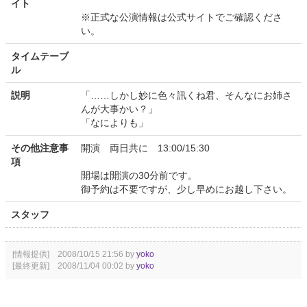
イト
※正式な公演情報は公式サイトでご確認くださ
い。
タイムテーブ
ル
説明
「……しかし妙に色々訊くね君、そんなにお姉さ
んが大事かい？」
「なによりも」
その他注意事
開演 両日共に 13:00/15:30
項
開場は開演の30分前です。
御予約は不要ですが、少し早めにお越し下さい。
スタッフ
[情報提供] 2008/10/15 21:56 by
yoko
[最終更新] 2008/11/04 00:02 by
yoko