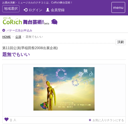
お薦め演劇・ミュージカルのクチコミは、CoRich舞台芸術！
T
menu
T
地域選択
ログイン
会員登録
o
o
g
g
g
g
l
l
バナー広告お申込み
e
e
HOME
公演
題無でもいい
n
n
演劇
a
a
v
第11回公演(早稲田祭2008出展企画)
i
v
題無でもいい
g
i
a
g
t
a
i
t
o
n
i
o
n
人
0
お気に入りチラシにする