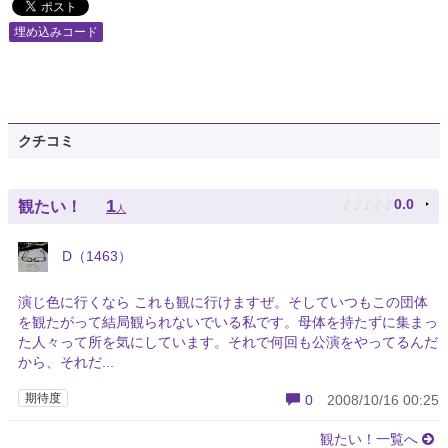
埋め込みコード
クチコミ
♪
♪
♪
♪
♪
1
0.0
観たい！
人
D（1463）
演じ色に行くなら これも観に行けますぜ。そしていつもこの団体
を観たがって結局観られないでいる私です。母体を持たずに集まっ
た人々って所を気にしています。それで何回も公演をやってるんだ
から、それだ...
期待度
0
2008/10/16 00:25
観たい！一覧へ