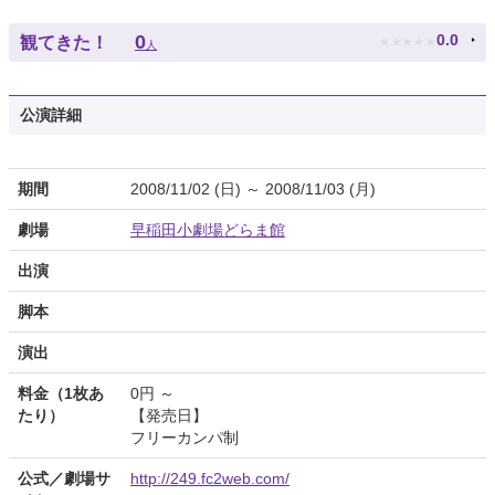
★
★
★
★
★
0
0.0
観てきた！
人
公演詳細
期間
2008/11/02 (日) ～ 2008/11/03 (月)
劇場
早稲田小劇場どらま館
出演
脚本
演出
料金（1枚あ
0円 ～
たり）
【発売日】
フリーカンパ制
公式／劇場サ
http://249.fc2web.com/