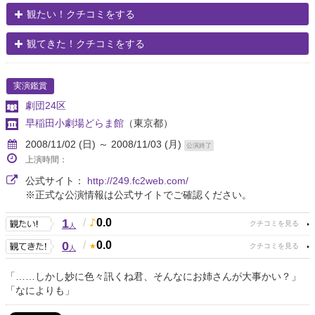
観たい！クチコミをする
観てきた！クチコミをする
実演鑑賞
劇団24区
早稲田小劇場どらま館
（東京都）
2008/11/02 (日) ～ 2008/11/03 (月)
公演終了
上演時間：
公式サイト：
http://249.fc2web.com/
※正式な公演情報は公式サイトでご確認ください。
1
/
0.0
人
0
/
0.0
人
「……しかし妙に色々訊くね君、そんなにお姉さんが大事かい？」
「なによりも」