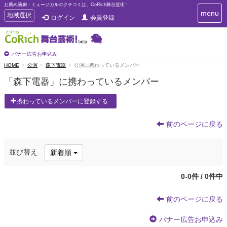
お薦め演劇・ミュージカルのクチコミは、CoRich舞台芸術！
T
menu
T
地域選択
ログイン
会員登録
o
o
g
g
g
g
l
l
バナー広告お申込み
e
e
HOME
公演
森下電器
公演に携わっているメンバー
n
n
a
「森下電器」に携わっているメンバー
a
v
i
v
携わっているメンバーに登録する
g
i
a
g
t
前のページに戻る
a
i
t
o
n
i
並び替え
新着順
o
n
0-0件 / 0件中
前のページに戻る
バナー広告お申込み