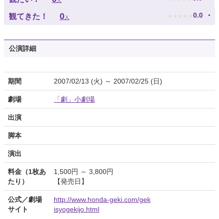
人
★
★
★
★
★
0
0.0
観てきた！
人
公演詳細
期間
2007/02/13 (火) ～ 2007/02/25 (日)
劇場
「劇」小劇場
出演
脚本
演出
料金（1枚あ
1,500円 ～ 3,800円
たり）
【発売日】
公式／劇場
http://www.honda-geki.com/gek
サイト
isyogekijo.html