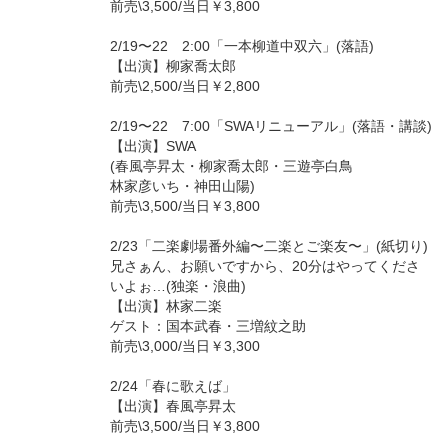
前売\3,500/当日￥3,800
2/19〜22 2:00「一本柳道中双六」(落語)
【出演】柳家喬太郎
前売\2,500/当日￥2,800
2/19〜22 7:00「SWAリニューアル」(落語・講談)
【出演】SWA
(春風亭昇太・柳家喬太郎・三遊亭白鳥
林家彦いち・神田山陽)
前売\3,500/当日￥3,800
2/23「二楽劇場番外編〜二楽とご楽友〜」(紙切り)
兄さぁん、お願いですから、20分はやってくださ
いよぉ…(独楽・浪曲)
【出演】林家二楽
ゲスト：国本武春・三増紋之助
前売\3,000/当日￥3,300
2/24「春に歌えば」
【出演】春風亭昇太
前売\3,500/当日￥3,800