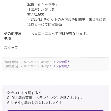
2/25「別キャラ亭」
【出演】お楽しみ
前売\1,500
※2/25(日)チケットのみ演芸祭期間中、来場者に劇
場ロビーにて限定販売
その他注意
※お日にちによって演目が異なります。
事項
スタッフ
[情報提供] 2007/02/08 09:35 by
こりっち管理人
[最終更新] 2007/02/08 09:37 by
こりっち管理人
クチコミを投稿すると
CoRich舞台芸術！のランキングに反映されます。
面白そうな舞台を応援しましょう！