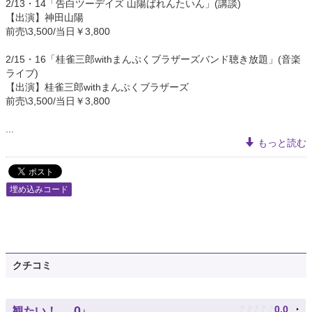
2/13・14「告白ツーデイズ 山陽ばれんたいん」(講談)
【出演】神田山陽
前売\3,500/当日￥3,800
2/15・16「桂雀三郎withまんぷくブラザーズバンド聴き放題」(音楽
ライブ)
【出演】桂雀三郎withまんぷくブラザーズ
前売\3,500/当日￥3,800
...
もっと読む
埋め込みコード
クチコミ
♪
♪
♪
♪
♪
0
0.0
観たい！