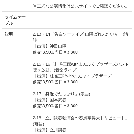
※正式な公演情報は公式サイトでご確認ください。
タイムテー
ブル
説明
2/13・14「告白ツーデイズ 山陽ばれんたいん」(講
談)
【出演】神田山陽
前売\3,500/当日￥3,800
2/15・16「桂雀三郎withまんぷくブラザーズバンド
聴き放題」(音楽ライブ)
【出演】桂雀三郎withまんぷくブラザーズ
前売\3,500/当日￥3,800
2/17「身近でたっぷり」(浪曲)
【出演】国本武春
前売\3,500/当日￥3,800
2/18「立川談春独演会〜春風亭昇太トリビュート」
(落語)
【出演】立川談春