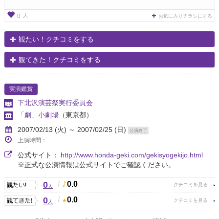
人
0
お気に入りチラシにする
観たい！クチコミをする
観てきた！クチコミをする
実演鑑賞
下北沢演芸祭実行委員会
「劇」小劇場
（東京都）
2007/02/13 (火) ～ 2007/02/25 (日)
公演終了
上演時間：
公式サイト：
http://www.honda-geki.com/gekisyogekijo.html
※正式な公演情報は公式サイトでご確認ください。
0
/
0.0
人
0
/
0.0
人