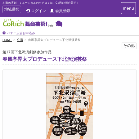
お薦め演劇・ミュージカルのクチコミは、CoRich舞台芸術！
T
menu
T
地域選択
ログイン
会員登録
o
o
g
g
g
g
l
l
バナー広告お申込み
e
e
HOME
公演
春風亭昇太プロデュース下北沢演芸祭
n
n
その他
a
a
v
第17回下北沢演劇祭参加作品
i
v
春風亭昇太プロデュース下北沢演芸祭
g
i
a
g
t
a
i
t
o
n
i
o
n