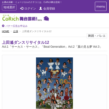
お薦め演劇・ミュージカルのクチコミは、CoRich舞台芸術！
T
menu
T
地域選択
ログイン
会員登録
o
o
g
g
g
g
l
l
バナー広告お申込み
e
e
HOME
公演
上田遙ダンスリサイタル12
n
n
舞踊・バレエ
a
a
v
上田遙ダンスリサイタル12
i
v
Act.1「サーカス・サーカス」「Beat Generation」Act.2「翼の見る夢 Vol.3」
g
i
a
g
t
a
i
t
o
n
i
o
n