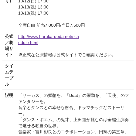
り）
10/12(日) 17:00
10/13(祝) 13:00
10/13(祝) 17:00
全席自由 前売7,000円/当日7,500円
公式
http://www.haruka-ueda.net/sch
／劇
edule.html
場サ
イト
※正式な公演情報は公式サイトでご確認ください。
タイ
ムテ
ーブ
ル
説明
「サーカス」の郷愁を、「Beat」の躍動を、「天使」のフ
ァンタジーを。
音楽とダンスとの幸せな融合、ドラマチックなストーリ
ー。
「ダンス・ポエム」の鬼才、上田遙が挑むのは全編生演奏
で魅せる独自の世界。
音楽家・宮川彬良とのコラボレーション、円熟の第三章。