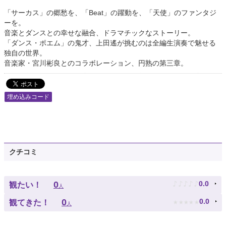
「サーカス」の郷愁を、「Beat」の躍動を、「天使」のファンタジ
ーを。
音楽とダンスとの幸せな融合、ドラマチックなストーリー。
「ダンス・ポエム」の鬼才、上田遙が挑むのは全編生演奏で魅せる
独自の世界。
音楽家・宮川彬良とのコラボレーション、円熟の第三章。
埋め込みコード
クチコミ
♪
♪
♪
♪
♪
0
0.0
観たい！
人
★
★
★
★
★
0
0.0
観てきた！
人