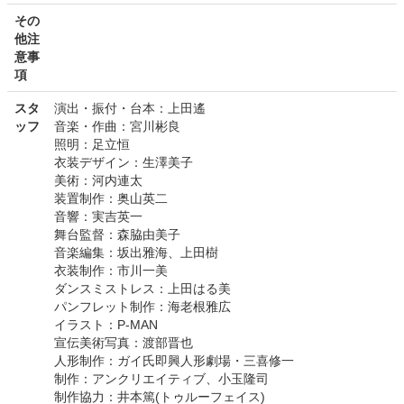
その
他注
意事
項
スタ
演出・振付・台本：上田遙
ッフ
音楽・作曲：宮川彬良
照明：足立恒
衣装デザイン：生澤美子
美術：河内連太
装置制作：奥山英二
音響：実吉英一
舞台監督：森脇由美子
音楽編集：坂出雅海、上田樹
衣装制作：市川一美
ダンスミストレス：上田はる美
パンフレット制作：海老根雅広
イラスト：P-MAN
宣伝美術写真：渡部晋也
人形制作：ガイ氏即興人形劇場・三喜修一
制作：アンクリエイティブ、小玉隆司
制作協力：井本篤(トゥルーフェイス)