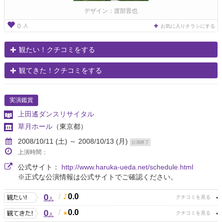
デザイン：渡部晋也
人
0
お気に入りチラシにする
観たい！クチコミをする
観てきた！クチコミをする
実演鑑賞
上田遙ダンスリサイタル
草月ホール
（東京都）
2008/10/11 (土) ～ 2008/10/13 (月)
公演終了
上演時間：
公式サイト：
http://www.haruka-ueda.net/schedule.html
※正式な公演情報は公式サイトでご確認ください。
0
/
0.0
人
0
/
0.0
人