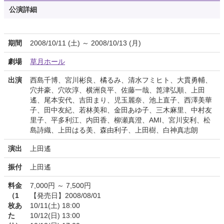
公演詳細
期間
2008/10/11 (土) ～ 2008/10/13 (月)
劇場
草月ホール
出演
西島千博、宮川彬良、橘るみ、清水フミヒト、大貫勇輔、
穴井豪、穴吹淳、横洲良平、佐藤一哉、箆津弘順、上田
遙、尾本安代、吉田まり、児玉麗奈、池上直子、西澤美華
子、田中友紀、若林美和、金田あゆ子、三木麻里、中村友
里子、平多利江、内田香、柳瀬真澄、AMI、宮川安利、松
島詩織、上田はる美、森由利子、上田樹、白神真志朗
演出
上田遙
振付
上田遙
料金
7,000円 ～ 7,500円
（1
【発売日】2008/08/01
枚あ
10/11(土) 18:00
た
10/12(日) 13:00