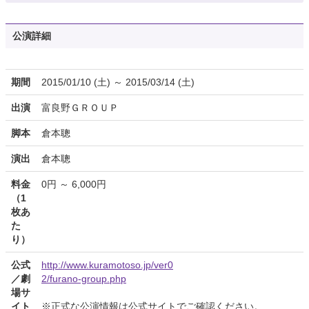
公演詳細
期間
2015/01/10 (土) ～ 2015/03/14 (土)
出演
富良野ＧＲＯＵＰ
脚本
倉本聰
演出
倉本聰
料金
0円 ～ 6,000円
（1
枚あ
た
り）
公式
http://www.kuramotoso.jp/ver0
／劇
2/furano-group.php
場サ
イト
※正式な公演情報は公式サイトでご確認ください。