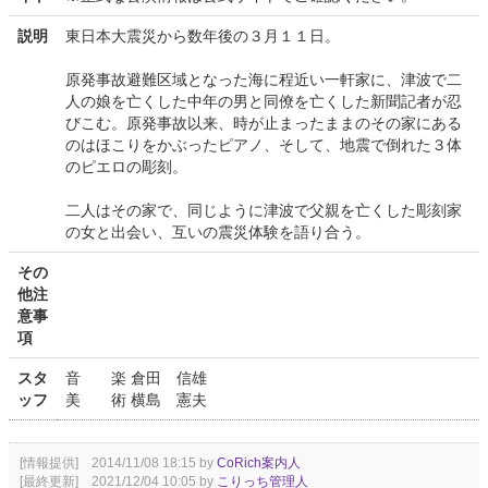
説明
東日本大震災から数年後の３月１１日。
原発事故避難区域となった海に程近い一軒家に、津波で二
人の娘を亡くした中年の男と同僚を亡くした新聞記者が忍
びこむ。原発事故以来、時が止まったままのその家にある
のはほこりをかぶったピアノ、そして、地震で倒れた３体
のピエロの彫刻。
二人はその家で、同じように津波で父親を亡くした彫刻家
の女と出会い、互いの震災体験を語り合う。
その
他注
意事
項
スタ
音 楽 倉田 信雄
ッフ
美 術 横島 憲夫
[情報提供] 2014/11/08 18:15 by
CoRich案内人
[最終更新] 2021/12/04 10:05 by
こりっち管理人