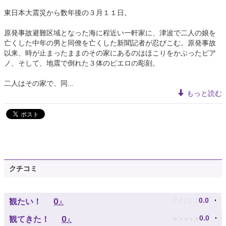
東日本大震災から数年後の３月１１日。
原発事故避難区域となった海に程近い一軒家に、津波で二人の娘を
亡くした中年の男と同僚を亡くした新聞記者が忍びこむ。原発事故
以来、時が止まったままのその家にあるのはほこりをかぶったピア
ノ、そして、地震で倒れた３体のピエロの彫刻。
二人はその家で、同...
もっと読む
クチコミ
♪
♪
♪
♪
♪
0
0.0
観たい！
人
★
★
★
★
★
0
0.0
観てきた！
人