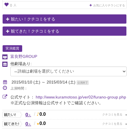
人
0
お気に入りチラシにする
観たい！クチコミをする
観てきた！クチコミをする
実演鑑賞
富良野GROUP
他劇場あり:
2015/01/10 (土) ～ 2015/03/14 (土)
公演終了
上演時間：
公式サイト：
http://www.kuramotoso.jp/ver02/furano-group.php
※正式な公演情報は公式サイトでご確認ください。
0
/
0.0
人
0
/
0.0
人