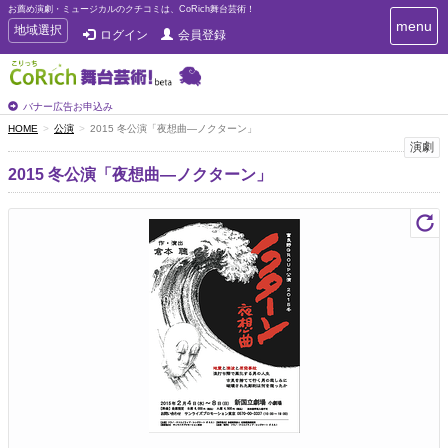
お薦め演劇・ミュージカルのクチコミは、CoRich舞台芸術！
T
menu
T
地域選択
ログイン
会員登録
o
o
g
g
g
g
l
l
バナー広告お申込み
e
e
HOME
公演
2015 冬公演「夜想曲―ノクターン」
n
n
演劇
a
a
v
2015 冬公演「夜想曲―ノクターン」
i
v
g
i
a
g
t
a
i
t
o
n
i
o
n