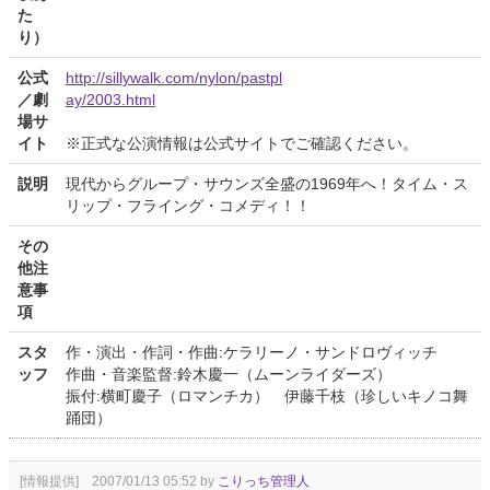
た
り）
公式
http://sillywalk.com/nylon/pastpl
／劇
ay/2003.html
場サ
イト
※正式な公演情報は公式サイトでご確認ください。
説明
現代からグループ・サウンズ全盛の1969年へ！タイム・ス
リップ・フライング・コメディ！！
その
他注
意事
項
スタ
作・演出・作詞・作曲:ケラリーノ・サンドロヴィッチ
ッフ
作曲・音楽監督:鈴木慶一（ムーンライダーズ）
振付:横町慶子（ロマンチカ） 伊藤千枝（珍しいキノコ舞
踊団）
[情報提供] 2007/01/13 05:52 by
こりっち管理人