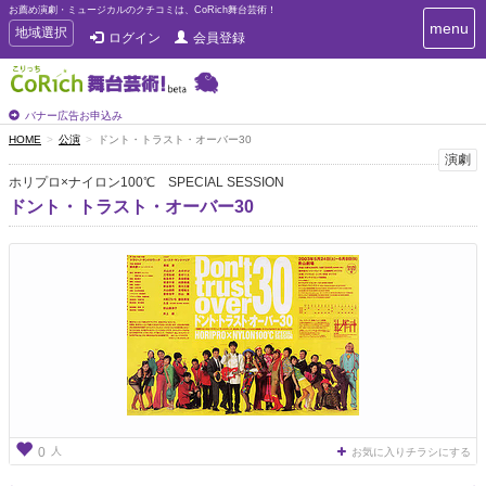
お薦め演劇・ミュージカルのクチコミは、CoRich舞台芸術！
T
menu
T
地域選択
ログイン
会員登録
o
o
g
g
g
g
l
l
バナー広告お申込み
e
e
HOME
公演
ドント・トラスト・オーバー30
n
n
演劇
a
a
v
ホリプロ×ナイロン100℃ SPECIAL SESSION
i
v
ドント・トラスト・オーバー30
g
i
a
g
t
a
i
t
o
n
i
o
n
人
0
お気に入りチラシにする