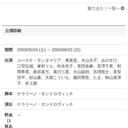
観てきた！一覧へ
公演詳細
期間
2003/05/24 (土) ～ 2003/06/22 (日)
出演
ユースケ・サンタマリア、奥菜恵、犬山犬子、みのすけ、
三宅弘城、峯村リエ、松永玲子、長田奈麻、安澤千草、村
岡希美、新谷真弓、廣川三憲、大山鎬則、吉増裕士、喜安
浩平、杉山薫、大堀こういち、藤田秀世、たま、秋山菜津
子、井上順
脚本
ケラリーノ・サンドロヴィッチ
演出
ケラリーノ・サンドロヴィッチ
料金
～
（1
枚あ