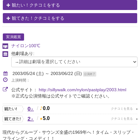
観たい！クチコミをする
観てきた！クチコミをする
実演鑑賞
ナイロン100℃
他劇場あり:
2003/05/24 (土) ～ 2003/06/22 (日)
公演終了
上演時間：
公式サイト：
http://sillywalk.com/nylon/pastplay/2003.html
※正式な公演情報は公式サイトでご確認ください。
0
/
0.0
人
2
/
5.0
人
現代からグループ・サウンズ全盛の1969年へ！タイム・スリップ・
フライング・コメディ！！