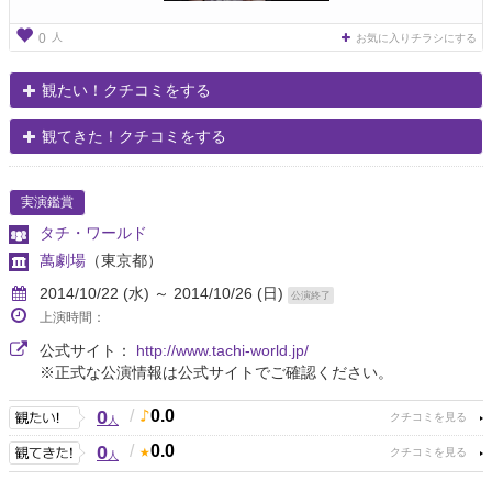
人
0
お気に入りチラシにする
観たい！クチコミをする
観てきた！クチコミをする
実演鑑賞
タチ・ワールド
萬劇場
（東京都）
2014/10/22 (水) ～ 2014/10/26 (日)
公演終了
上演時間：
公式サイト：
http://www.tachi-world.jp/
※正式な公演情報は公式サイトでご確認ください。
0
/
0.0
人
0
/
0.0
人