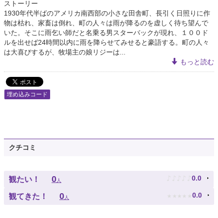
ストーリー
1930年代半ばのアメリカ南西部の小さな田舎町、長引く日照りに作
物は枯れ、家畜は倒れ、町の人々は雨が降るのを虚しく待ち望んで
いた。そこに雨乞い師だと名乗る男スターバックが現れ、１００ド
ルを出せば24時間以内に雨を降らせてみせると豪語する。町の人々
は大喜びするが、牧場主の娘リジーは...
もっと読む
埋め込みコード
クチコミ
♪
♪
♪
♪
♪
0
0.0
観たい！
人
★
★
★
★
★
0
0.0
観てきた！
人