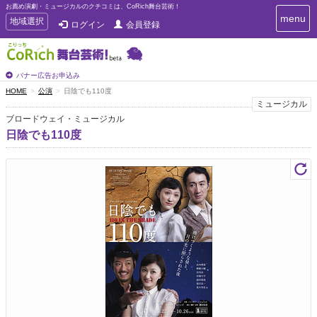
お薦め演劇・ミュージカルのクチコミは、CoRich舞台芸術！
T
menu
T
地域選択
ログイン
会員登録
o
o
g
g
g
g
l
l
バナー広告お申込み
e
e
HOME
公演
日陰でも110度
n
n
ミュージカル
a
a
v
ブロードウェイ・ミュージカル
i
v
日陰でも110度
g
i
a
g
t
a
i
t
o
n
i
o
n