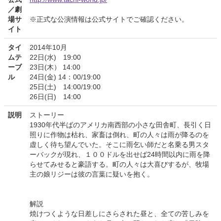
／劇
場サ
※正式な公演情報は公式サイトでご確認ください。
イト
タイ
2014年10月
ムテ
22日(水) 19:00
ーブ
23日(木） 14:00
ル
24日(金) 14：00/19:00
25日(土) 14:00/19:00
26日(日) 14:00
説明
ストーリー
1930年代半ばのアメリカ南西部の小さな田舎町、長引く日
照りに作物は枯れ、家畜は倒れ、町の人々は雨が降るのを
虚しく待ち望んでいた。そこに雨乞い師だと名乗る男スタ
ーバックが現れ、１００ドルを出せば24時間以内に雨を降
らせてみせると豪語する。町の人々は大喜びするが、牧場
主の娘リジーは彼の言葉に疑いを抱く。
解説
焼けつくような日差しにさらされた昼と、全ての苦しみを