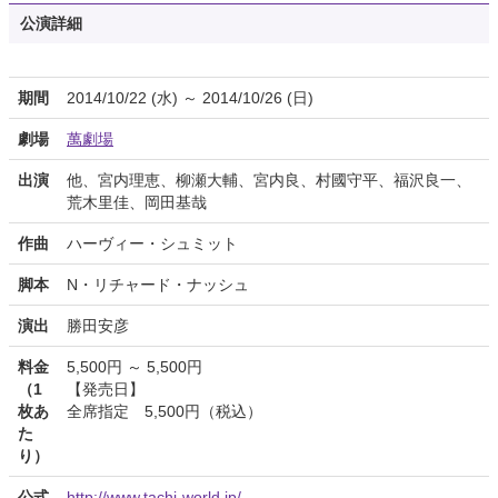
公演詳細
期間
2014/10/22 (水) ～ 2014/10/26 (日)
劇場
萬劇場
出演
他、宮内理恵、柳瀬大輔、宮内良、村國守平、福沢良一、
荒木里佳、岡田基哉
作曲
ハーヴィー・シュミット
脚本
N・リチャード・ナッシュ
演出
勝田安彦
料金
5,500円 ～ 5,500円
（1
【発売日】
枚あ
全席指定 5,500円（税込）
た
り）
公式
http://www.tachi-world.jp/