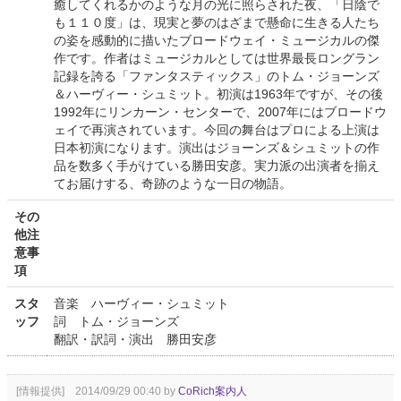
癒してくれるかのような月の光に照らされた夜、「日陰で
も１１０度」は、現実と夢のはざまで懸命に生きる人たち
の姿を感動的に描いたブロードウェイ・ミュージカルの傑
作です。作者はミュージカルとしては世界最長ロングラン
記録を誇る「ファンタスティックス」のトム・ジョーンズ
＆ハーヴィー・シュミット。初演は1963年ですが、その後
1992年にリンカーン・センターで、2007年にはブロードウ
ェイで再演されています。今回の舞台はプロによる上演は
日本初演になります。演出はジョーンズ＆シュミットの作
品を数多く手がけている勝田安彦。実力派の出演者を揃え
てお届けする、奇跡のような一日の物語。
その
他注
意事
項
スタ
音楽 ハーヴィー・シュミット
ッフ
詞 トム・ジョーンズ
翻訳・訳詞・演出 勝田安彦
[情報提供] 2014/09/29 00:40 by
CoRich案内人