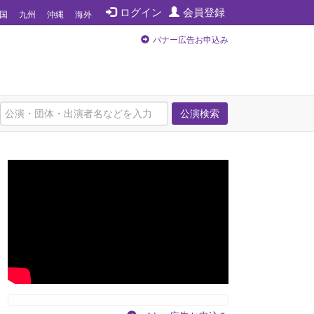
ログイン
会員登録
国
九州
沖縄
海外
バナー広告お申込み
公演検索