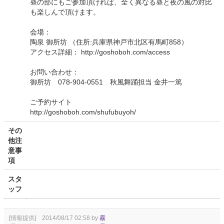
昼の部にもご参加頂ければ、全く異なる昼と夜の風の対比
も楽しんで頂けます。
会場：
陶泉 御所坊 （住所:兵庫県神戸市北区有馬町858）
アクセス詳細： http://goshoboh.com/access
お問い合わせ：
御所坊 078-904-0551 秋風舞踊担当 金井一篤
ご予約サイト
http://goshoboh.com/shufubuyoh/
その
他注
意事
項
スタ
ッフ
[情報提供] 2014/08/17 02:58 by
霧