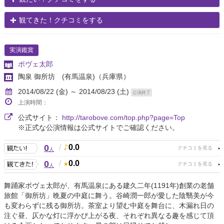
観てきた！クチコミをする
実演鑑賞
ボヴェ太郎
陶泉 御所坊 (有馬温泉)
（兵庫県）
2014/08/22 (金) ～ 2014/08/23 (土)
公演終了
上演時間：
公式サイト：
http://tarobove.com/top.php?page=Top
※正式な公演情報は公式サイトでご確認ください。
0
/
0.0
人
0
/
0.0
人
舞踊家ボヴェ太郎が、有馬温泉にある建久二年(1191年)創業の老舗
旅館「御所坊」晩夏の中庭に舞う。谷崎潤一郎が愛した陰翳美が今
も変わらずに残る御所坊。茶室より望む中庭を舞台に、木漏れ日の
注ぐ昼、仄かな灯に浮かび上がる夜、それぞれ異なる趣を感じて頂