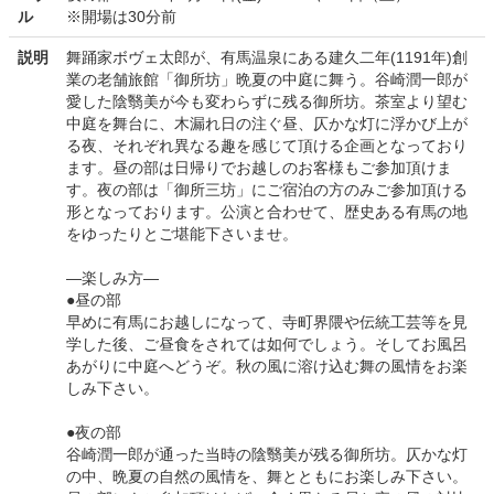
ル
※開場は30分前
説明
舞踊家ボヴェ太郎が、有馬温泉にある建久二年(1191年)創
業の老舗旅館「御所坊」晩夏の中庭に舞う。谷崎潤一郎が
愛した陰翳美が今も変わらずに残る御所坊。茶室より望む
中庭を舞台に、木漏れ日の注ぐ昼、仄かな灯に浮かび上が
る夜、それぞれ異なる趣を感じて頂ける企画となっており
ます。昼の部は日帰りでお越しのお客様もご参加頂けま
す。夜の部は「御所三坊」にご宿泊の方のみご参加頂ける
形となっております。公演と合わせて、歴史ある有馬の地
をゆったりとご堪能下さいませ。
—楽しみ方—
●昼の部
早めに有馬にお越しになって、寺町界隈や伝統工芸等を見
学した後、ご昼食をされては如何でしょう。そしてお風呂
あがりに中庭へどうぞ。秋の風に溶け込む舞の風情をお楽
しみ下さい。
●夜の部
谷崎潤一郎が通った当時の陰翳美が残る御所坊。仄かな灯
の中、晩夏の自然の風情を、舞とともにお楽しみ下さい。