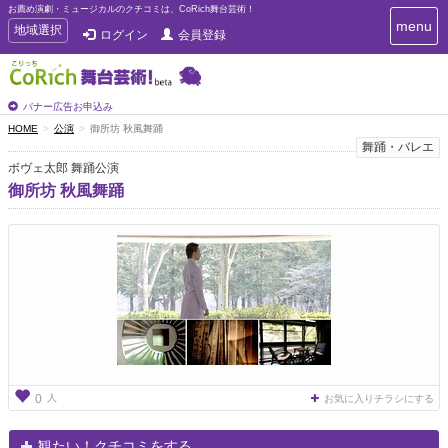
お薦め演劇・ミュージカルのクチコミは、CoRich舞台芸術！
T
menu
T
地域選択
ログイン
会員登録
o
o
g
g
g
g
l
l
バナー広告お申込み
e
e
HOME
公演
御所坊 秋風舞踊
n
n
舞踊・バレエ
a
a
v
ボヴェ太郎 舞踊公演
i
v
御所坊 秋風舞踊
g
i
a
g
t
a
i
t
o
n
i
o
n
人
0
お気に入りチラシにする
観たい！クチコミをする