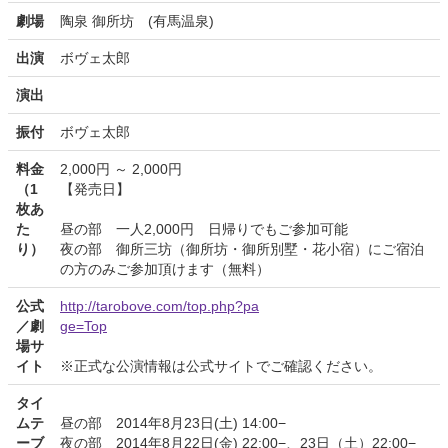
劇場
陶泉 御所坊 (有馬温泉)
出演
ボヴェ太郎
演出
振付
ボヴェ太郎
料金
2,000円 ～ 2,000円
（1
【発売日】
枚あ
た
昼の部 一人2,000円 日帰りでもご参加可能
り）
夜の部 御所三坊（御所坊・御所別墅・花小宿）にご宿泊
の方のみご参加頂けます（無料）
公式
http://tarobove.com/top.php?pa
／劇
ge=Top
場サ
イト
※正式な公演情報は公式サイトでご確認ください。
タイ
ムテ
昼の部 2014年8月23日(土) 14:00−
ーブ
夜の部 2014年8月22日(金) 22:00−、23日（土）22:00−