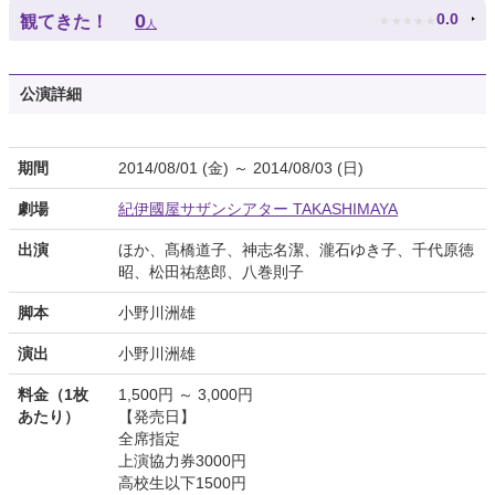
★
★
★
★
★
0
0.0
観てきた！
人
公演詳細
期間
2014/08/01 (金) ～ 2014/08/03 (日)
劇場
紀伊國屋サザンシアター TAKASHIMAYA
出演
ほか、髙橋道子、神志名潔、瀧石ゆき子、千代原徳
昭、松田祐慈郎、八巻則子
脚本
小野川洲雄
演出
小野川洲雄
料金（1枚
1,500円 ～ 3,000円
あたり）
【発売日】
全席指定
上演協力券3000円
高校生以下1500円