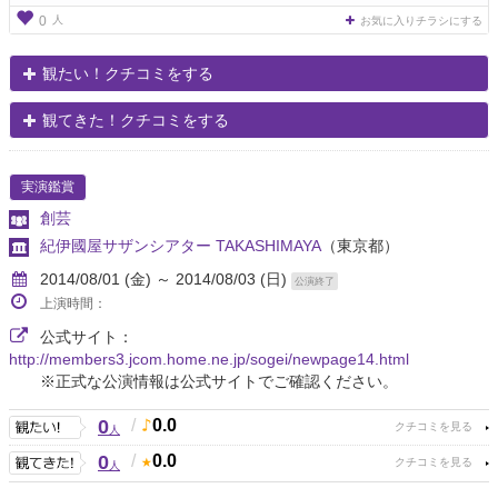
人
0
お気に入りチラシにする
観たい！クチコミをする
観てきた！クチコミをする
実演鑑賞
創芸
紀伊國屋サザンシアター TAKASHIMAYA
（東京都）
2014/08/01 (金) ～ 2014/08/03 (日)
公演終了
上演時間：
公式サイト：
http://members3.jcom.home.ne.jp/sogei/newpage14.html
※正式な公演情報は公式サイトでご確認ください。
0
/
0.0
人
0
/
0.0
人