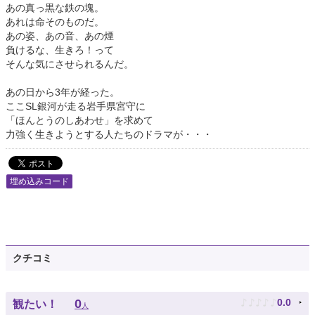
あの真っ黒な鉄の塊。
あれは命そのものだ。
あの姿、あの音、あの煙
負けるな、生きろ！って
そんな気にさせられるんだ。
あの日から3年が経った。
ここSL銀河が走る岩手県宮守に
「ほんとうのしあわせ」を求めて
力強く生きようとする人たちのドラマが・・・
埋め込みコード
クチコミ
♪
♪
♪
♪
♪
0
0.0
観たい！
人