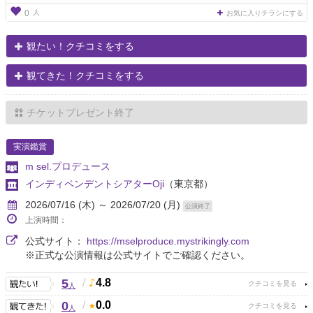
人
0
お気に入りチラシにする
観たい！クチコミをする
観てきた！クチコミをする
チケットプレゼント終了
実演鑑賞
m sel.プロデュース
インディペンデントシアターOji
（東京都）
2026/07/16 (木) ～ 2026/07/20 (月)
公演終了
上演時間：
公式サイト：
https://mselproduce.mystrikingly.com
※正式な公演情報は公式サイトでご確認ください。
5
/
4.8
人
0
/
0.0
人