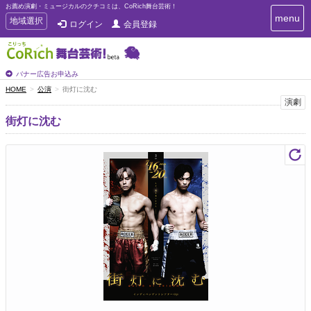
お薦め演劇・ミュージカルのクチコミは、CoRich舞台芸術！
T
menu
T
地域選択
ログイン
会員登録
o
o
g
g
g
g
l
l
バナー広告お申込み
e
e
HOME
公演
街灯に沈む
n
n
演劇
a
a
v
街灯に沈む
i
v
g
i
a
g
t
a
i
t
o
n
i
o
n