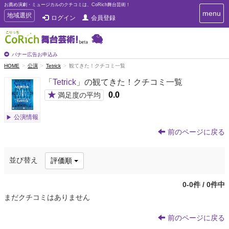
お薦め演劇・ミュージカルのクチコミは、CoRich舞台芸術！
T
menu
T
地域選択
ログイン
会員登録
o
o
g
g
g
g
l
l
バナー広告お申込み
e
e
HOME
公演
Tetrick
観てきた！クチコミ一覧
n
n
a
「
Tetrick
」の観てきた！クチコミ一覧
a
v
i
v
★
0.0
満足度の平均
g
i
a
g
公演情報
t
a
i
前のページに戻る
t
o
n
i
o
並び替え
評価順
n
0-0件 / 0件中
まだクチコミはありません
前のページに戻る