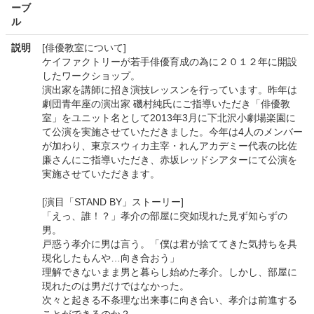
ーブ
ル
説明
[俳優教室について]
ケイファクトリーが若手俳優育成の為に２０１２年に開設
したワークショップ。
演出家を講師に招き演技レッスンを行っています。昨年は
劇団青年座の演出家 磯村純氏にご指導いただき「俳優教
室」をユニット名として2013年3月に下北沢小劇場楽園に
て公演を実施させていただきました。今年は4人のメンバー
が加わり、東京スウィカ主宰・れんアカデミー代表の比佐
廉さんにご指導いただき、赤坂レッドシアターにて公演を
実施させていただきます。
[演目「STAND BY」ストーリー]
「えっ、誰！？」孝介の部屋に突如現れた見ず知らずの
男。
戸惑う孝介に男は言う。「僕は君が捨ててきた気持ちを具
現化したもんや…向き合おう」
理解できないまま男と暮らし始めた孝介。しかし、部屋に
現れたのは男だけではなかった。
次々と起きる不条理な出来事に向き合い、孝介は前進する