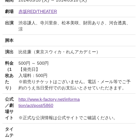
期間
2014/03/18 (火) ～ 2014/03/18 (火)
劇場
赤坂RED/THEATER
出演
渋谷謙人、寺川里奈、松本美咲、財田ありさ、河合透真、
涼
脚本
演出
比佐廉（東京スウィカ・れんアカデミー）
料金
500円 ～ 500円
（1
【発売日】
枚あ
入場料：500円
た
※前売りチケットはございません。電話・メール等でご予
り）
約のうえ当日受付でのお支払いとさせていただきます。
公式
http://www.k-factory.net/informa
／劇
tion/act/post/5860
場サ
イト
※正式な公演情報は公式サイトでご確認ください。
タイ
ムテ