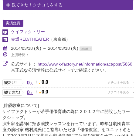
観てきた！クチコミをする
実演鑑賞
ケイファクトリー
赤坂RED/THEATER
（東京都）
2014/03/18 (火) ～ 2014/03/18 (火)
公演終了
上演時間：
公式サイト：
http://www.k-factory.net/information/act/post/5860
※正式な公演情報は公式サイトでご確認ください。
0
/
0.0
人
0
/
0.0
人
[俳優教室について]
ケイファクトリーが若手俳優育成の為に２０１２年に開設したワー
クショップ。
演出家を講師に招き演技レッスンを行っています。昨年は劇団青年
座の演出家 磯村純氏にご指導いただき「俳優教室」をユニット名と
して2013年3月に下北沢小劇場楽園にて公演を実施させていただきま