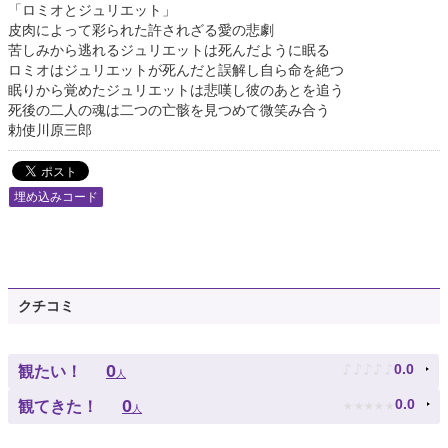
「ロミオとジュリエット」
皮肉によって彩られた許されざる愛の悲劇
苦しみから逃れるジュリエットは死んだように眠る
ロミオはジュリエットが死んだと誤解し自ら命を絶つ
眠りから覚めたジュリエットは悲嘆し彼のあとを追う
死後の二人の魂は二つの亡骸を見つめて微笑み合う
勅使川原三郎
埋め込みコード
クチコミ
♪
♪
♪
♪
♪
0
0.0
観たい！
人
★
★
★
★
★
0
0.0
観てきた！
人