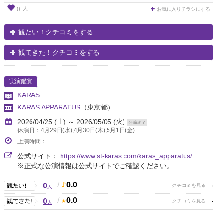
人
0
お気に入りチラシにする
観たい！クチコミをする
観てきた！クチコミをする
実演鑑賞
KARAS
KARAS APPARATUS
（東京都）
2026/04/25 (土) ～ 2026/05/05 (火)
公演終了
休演日：4月29日(水),4月30日(木),5月1日(金)
上演時間：
公式サイト：
https://www.st-karas.com/karas_apparatus/
※正式な公演情報は公式サイトでご確認ください。
0
/
0.0
人
0
/
0.0
人