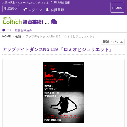
お薦め演劇・ミュージカルのクチコミは、CoRich舞台芸術！
T
menu
T
地域選択
ログイン
会員登録
o
o
g
g
g
g
l
l
バナー広告お申込み
e
e
HOME
公演
アップデイトダンスNo.119 「ロミオとジュリエット」
n
n
舞踊・バレエ
a
a
v
アップデイトダンスNo.119 「ロミオとジュリエット」
i
v
g
i
a
g
t
a
i
t
o
n
i
o
n