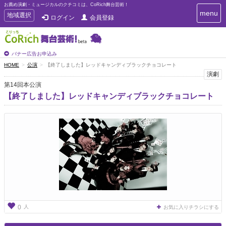
お薦め演劇・ミュージカルのクチコミは、CoRich舞台芸術！
T
menu
T
地域選択
ログイン
会員登録
o
o
g
g
g
g
l
l
バナー広告お申込み
e
e
HOME
公演
【終了しました】レッドキャンディブラックチョコレート
n
n
演劇
a
a
v
第14回本公演
i
v
【終了しました】レッドキャンディブラックチョコレート
g
i
a
g
t
a
i
t
o
n
i
o
n
人
0
お気に入りチラシにする