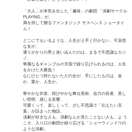
「大人」が本気を出した「趣味」の劇団 「演劇サークル
PLAYING」が、
満を持して贈るファンタジック サスペンス ショータイ
ム！
どこにでもいるような、人生が上手く行かない、可哀想
な女が、
通りがかりの男と迷い込んだのは、まるで不思議なカジ
ノ。
華麗なるギャンブルの天国で繰り広げられるのは、人生
をかけた大勝負！
なにひとつ持たないただの女が、手にしたものは、金
か、愛か、人生か。
華やかな衣装、煌びやかな舞台美術、迫力の役者、美し
い照明、感じる音響、
可愛くって、楽しくって、少し不思議で「伝えたい言
葉」が詰まった物語。
演劇が好きな人も、演劇なんか見たことない人も、よ う
こそ、入り口の劇団が繰り広げる「ショーウィンドウの
ような演劇」