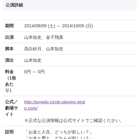
公演詳細
期間
2014/08/09 (土) ～ 2014/10/05 (日)
出演
山本知史、金子翔真
脚本
高白砂月、山本知史
演出
山本知史
料金
0円 ～ 0円
（1枚
あた
り）
公式／
http://engeki-circle-playing.jimd
劇場サ
o.com/
イト
※正式な公演情報は公式サイトでご確認ください。
説明
「お金と人生、どっちが欲しい？」
「お金と愛と、どちらが欲しい？」