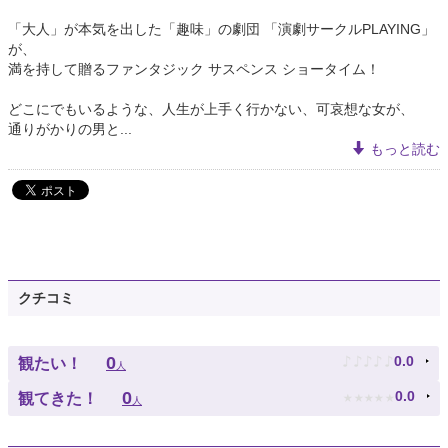
「大人」が本気を出した「趣味」の劇団 「演劇サークルPLAYING」
が、
満を持して贈るファンタジック サスペンス ショータイム！
どこにでもいるような、人生が上手く行かない、可哀想な女が、
通りがかりの男と...
もっと読む
クチコミ
♪
♪
♪
♪
♪
0
0.0
観たい！
人
★
★
★
★
★
0
0.0
観てきた！
人