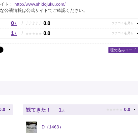
サイト：
http://www.shidojuku.com/
な公演情報は公式サイトでご確認ください。
0
♪
♪
♪
♪
♪
/
0.0
人
1
★
★
★
★
★
/
0.0
人
埋め込みコード
★
★
★
★
★
1
0.0
0.0
観てきた！
人
D（1463）