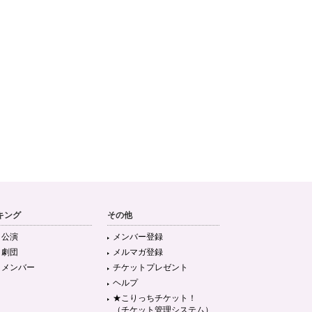
キング
その他
目公演
メンバー登録
目劇団
メルマガ登録
目メンバー
チケットプレゼント
ヘルプ
★こりっちチケット！
（チケット管理システム）