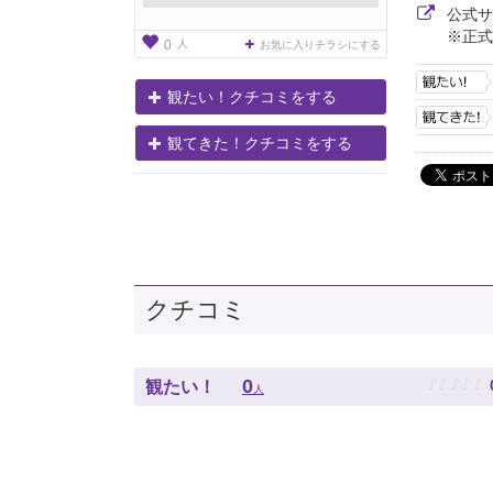
公式
※正式
人
0
お気に入りチラシにする
観たい！クチコミをする
観てきた！クチコミをする
クチコミ
♪
♪
♪
♪
♪
0
観たい！
人