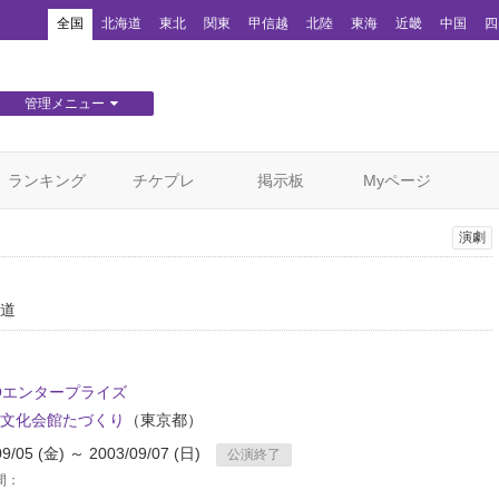
！
全国
北海道
東北
関東
甲信越
北陸
東海
近畿
中国
四
管理メニュー
団体WEBサイト管理
顧客管理
ランキング
チケプレ
掲示板
Myページ
演劇
道
DOエンタープライズ
文化会館たづくり
（東京都）
09/05 (金) ～ 2003/09/07 (日)
公演終了
間：