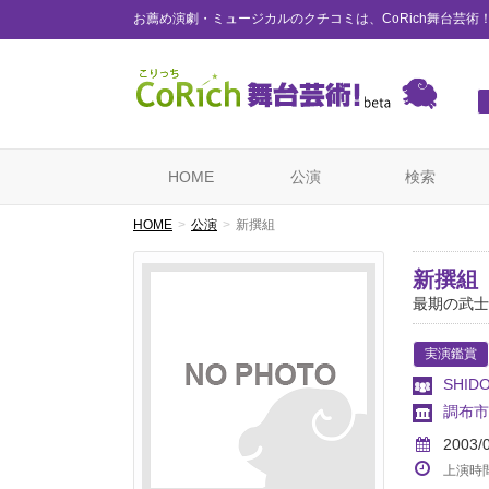
お薦め演劇・ミュージカルのクチコミは、CoRich舞台芸術
HOME
公演
検索
HOME
公演
新撰組
新撰組
最期の武士
実演鑑賞
SHI
調布市
2003/
上演時