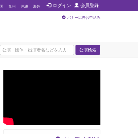
ログイン
会員登録
国
九州
沖縄
海外
バナー広告お申込み
公演検索