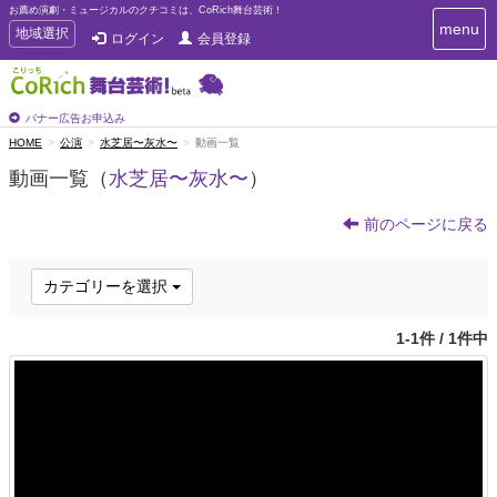
お薦め演劇・ミュージカルのクチコミは、CoRich舞台芸術！
T
menu
T
地域選択
ログイン
会員登録
o
o
g
g
g
g
l
l
バナー広告お申込み
e
e
HOME
公演
水芝居〜灰水〜
動画一覧
n
n
a
動画一覧（
水芝居〜灰水〜
）
a
v
i
v
g
前のページに戻る
i
a
g
t
a
i
カテゴリーを選択
t
o
n
i
1-1件 / 1件中
o
n