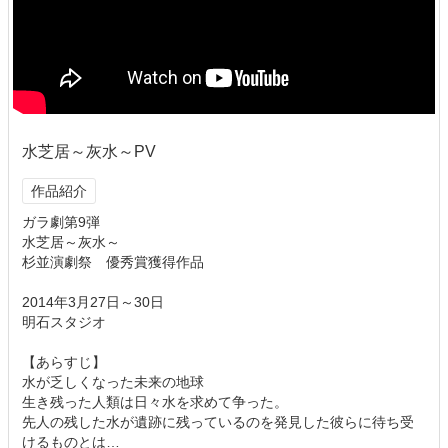
水芝居～灰水～PV
作品紹介
ガラ劇第9弾
水芝居～灰水～
杉並演劇祭 優秀賞獲得作品
2014年3月27日～30日
明石スタジオ
【あらすじ】
水が乏しくなった未来の地球
生き残った人類は日々水を求めて争った。
先人の残した水が遺跡に残っているのを発見した彼らに待ち受
けるものとは…